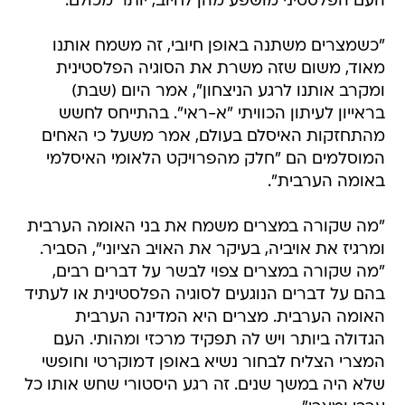
העם הפלסטיני מושפע מהן לחיוב, יותר מכולם.
"כשמצרים משתנה באופן חיובי, זה משמח אותנו
מאוד, משום שזה משרת את הסוגיה הפלסטינית
ומקרב אותנו לרגע הניצחון", אמר היום (שבת)
בראייון לעיתון הכוויתי "א-ראי". בהתייחס לחשש
מהתחזקות האיסלם בעולם, אמר משעל כי האחים
המוסלמים הם "חלק מהפרויקט הלאומי האיסלמי
באומה הערבית".
"מה שקורה במצרים משמח את בני האומה הערבית
ומרגיז את אויביה, בעיקר את האויב הציוני", הסביר.
"מה שקורה במצרים צפוי לבשר על דברים רבים,
בהם על דברים הנוגעים לסוגיה הפלסטינית או לעתיד
האומה הערבית. מצרים היא המדינה הערבית
הגדולה ביותר ויש לה תפקיד מרכזי ומהותי. העם
המצרי הצליח לבחור נשיא באופן דמוקרטי וחופשי
שלא היה במשך שנים. זה רגע היסטורי שחש אותו כל