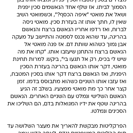
מצוידים בסכין מטבח וסכין יפנית, ומצאו אותו בגן
הסמוך לביתו. אז שלף אחד הנאשמים סכין יפנית
ושאל את מואטי "איפה הכסף?", וכשמואטי השיב
שאין לו, חתך אותו זה בעזרת סכין. מואטי ניסה
לברוח, ואז רדפו אחריו הנאשם ברצח והנאשם
בהריגה, עד שהוא נכנס לסמטה והתיישב על מעקה
אבן נמוך כשהוא שותת דם. אז פנה מואטי אל
הנאשם ברצח והתחנן שיעזבו אותו. "קחו את מה
שיש לי בכיס, רק אל תגעו בי", ביקש. למרות תחינת
מואטי, דקר אותו הנאשם בהריגה בעזרת הסכין
היפנית, ואז הנאשם ברצח דקר אותו בסכין המטבח,
ואז עזבו אותו השניים כשהוא מתבוסס בדמו. זמן
קצר אחר כך מת מואטי מפצעיו. בשלב זה הגיע
הנאשם השלישי ונמלט עם השניים האחרים. הנאשם
בהריגה שטף את ידיו המגואלות בדם, הם השליכו את
הסכינים ונמלטו.
הפרקליטות מבקשת להאריך את מעצר השלושה עד