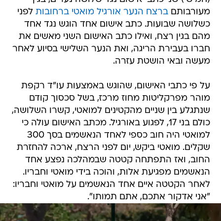
מעורבותם
ברצח הנער אורגיל מואטי ברחובות
לפני
כשלושה שבועות. כתב אישום אחד הוגש נגד אחד
מהם בגין רצח, ואילו כתב האישום השני מאשים את
חברו בעבירת הריגה, ואת הנער השלישי בסיוע לאחר
מעשה ובאי הושטת עזרה.
על פי כתבי האישום, שהוגש באמצעות עו"ד רקפת
מוהר מפרקליטות מחוז מרכז, בשל סכסוך קודם
שנתגלע בין שניים מהקטינים למואטי, קשרו השלושה,
כולם בני 17, לפגוע באורגיל. מכתב האישום עולה כי
למואטי היה חוב כספי לאחד הנאשמים בסך 300
שקלים. מואטי ביקש, יום לפני הרצח, ארכה להחזרת
החוב, ואז התפתחה קטטה שבמהלכה נפצע אחד
הנאשמים מפגיעת אלות, והוכה בידי מואטי וחבריו.
לאחר הקטטה איים אחד הנאשמים על מואטי וחבריו:
"אני אדקור אתכם, אתם תמותו".