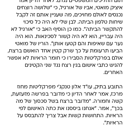
תום ההליכים המשפטיים נגדם. לאחר הדיון אמר
איציק מואטי, אביו של אורגיל, כי "שלושה רוצחים
נכנסים לאולם מחויכים, מה שעניין אותם זה לקבל
שיחות טלפון הביתה. לבן שלי לא היה כל סיכוי
להתקשר הביתה". כמו כן הוסיף האב כי "אורגיל לא
היה עבריין, הוא לא היה קשור לסכינאות. הוא היה
נער עם שאיפות והם קטעו אותן". הוריו של מואטי
הביעו תרעומת על כך שרק קטין אחד הואשם ברצח,
אולם בפרקליטות הסבירו כי חומר הראיות לא אפשר
להגיש כתבי אישום בגין רצח נגד שני הקטינים
האחרים.
התובע בתיק, עו"ד אלון טנקג'י מפרקליטות מחוז
מרכז, אמר לאחר הדיון כי מדובר בפרשה מזעזעת,
קשה וחמורה. "מדובר ברצח בשל סכסוך של מה
בכך", אמר. "אנחנו ביססנו את כתה האישום לפי
הראיות. התחושות קשות אבל צריך להתבסס על
הראיות".