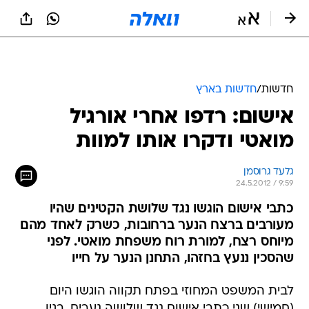
חדשות
/
חדשות בארץ
אישום: רדפו אחרי אורגיל
מואטי ודקרו אותו למוות
גלעד גרוסמן
24.5.2012 / 9:59
כתבי אישום הוגשו נגד שלושת הקטינים שהיו
מעורבים ברצח הנער ברחובות, כשרק לאחד מהם
מיוחס רצח, למורת רוח משפחת מואטי. לפני
שהסכין ננעץ בחזהו, התחנן הנער על חייו
לבית המשפט המחוזי בפתח תקווה הוגשו היום
(חמישי) שני כתבי אישום נגד שלושה נערים, בגין