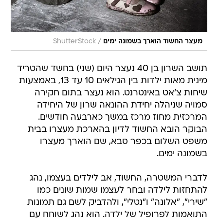
/
מעצר החשוד הוארך בשמונה ימים
ShutterStock
תושב השרון בן 40 נעצר היום (שני) בחשד שהטריד
מינית מאות ילדות בין הגילאים 10 עד 13, באמצעות
שיחות צ'אט באינטרנט. הוא נעצר בתום חקירה
סמויה שניהלה יחידת ההונאה שרון של היחידה
המרכזית מחוז מרכז במשך כארבעה חודשים.
הבוקר הובא החשוד לדיון בהארכת מעצרו בבית
משפט השלום בכפר סבא, שם הוארך מעצרו
בשמונה ימים.
לדברי המשטרה, החשוד, אב לילדים בעצמו, נהג
להתחזות לילדה ובחר לעצמו שמות שונים כמו
"שירי", "אלונה" ו"נטלי", ולהדביק לשם גם תמונות
התואמות לפרופיל של ילדה. הוא נהג לשוחח עם