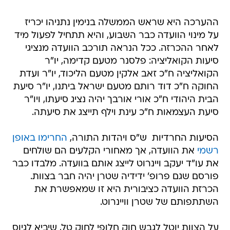
על מינוי הוועדה כבר השבוע, והיא תתחיל לפעול מיד
לאחר ההכרזה. ככל הנראה תורכב הוועדה מנציגי
סיעות הקואליציה: פלסנר מטעם קדימה, יו"ר
הקואליציה ח"כ זאב אלקין מטעם הליכוד, יו"ר ועדת
החוקה ח"כ דוד רותם מטעם ישראל ביתנו, יו"ר סיעת
הבית היהודי ח"כ אורי אורבך יהיה נציג סיעתו, ויו"ר
סיעת העצמאות ח"כ עינת וילף תייצג את סיעתה.
הסיעות החרדיות  ש"ס ויהדות התורה,
החרימו באופן
רשמי
את הוועדה, אך מאחורי הקלעים הם שולחים
את עו"ד יעקב ויינרוט לייצג אותם בוועדה. מלבדו כבר
פורסם שגם פרופ' ידידיה שטרן יהיה חבר בצוות.
הכרזת הוועדה כציבורית היא זו שמאפשרת את
השתתפותם של שטרן וויינרוט.
על הצוות יוטל לגבש חוק חלופי לחוק טל, שיביא לגיוס
חרדים וערבים לשירות צבאי או אזרחי, בתוך כחודש
וחצי ואז להביאו לאישור בממשלה ולאחר מכן