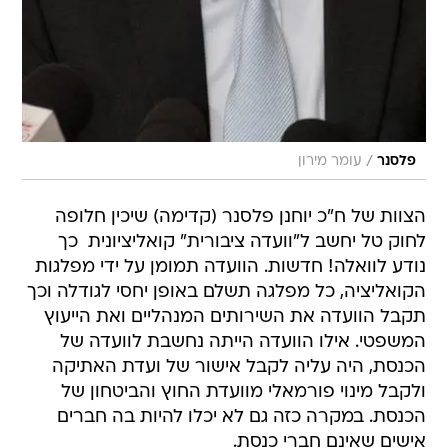
/
פלסנר
עומר מירון
הצוות של ח"כ יוחנן פלסנר (קדימה) שיכין חלופה
לחוק טל יחשב ל"וועדה ציבורית" קואליציונית  כך
נודע לוואלה! חדשות. הוועדה תמומן על ידי מפלגות
הקואליציה, כל מפלגה תשלם באופן יחסי לגודלה וכך
תקבל הוועדה את השירותים המנהליים ואת הייעוץ
המשפטי. אילו הוועדה הייתה נחשבת לוועדה של
הכנסת, היה עליה לקבל אישור של ועדת האתיקה
ולקבל מינוי פורמאלי מוועדת החוץ והביטחון של
הכנסת. במקרה כזה גם לא יכלו להיות בה חברים
אישים שאינם חברי כנסת.
ההערכה היא שראש הממשלה בנימין נתניהו יכריז