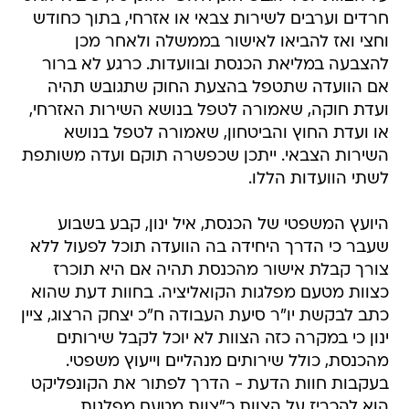
להצבעה במליאת הכנסת ובוועדות. כרגע לא ברור
אם הוועדה שתטפל בהצעת החוק שתגובש תהיה
ועדת חוקה, שאמורה לטפל בנושא השירות האזרחי,
או ועדת החוץ והביטחון, שאמורה לטפל בנושא
השירות הצבאי. ייתכן שכפשרה תוקם ועדה משותפת
לשתי הוועדות הללו.
היועץ המשפטי של הכנסת, איל ינון, קבע בשבוע
שעבר כי הדרך היחידה בה הוועדה תוכל לפעול ללא
צורך קבלת אישור מהכנסת תהיה אם היא תוכרז
כצוות מטעם מפלגות הקואליציה. בחוות דעת שהוא
כתב לבקשת יו"ר סיעת העבודה ח"כ יצחק הרצוג, ציין
ינון כי במקרה כזה הצוות לא יוכל לקבל שירותים
מהכנסת, כולל שירותים מנהליים וייעוץ משפטי.
בעקבות חוות הדעת - הדרך לפתור את הקונפליקט
הוא להכריז על הצוות כ"צוות מטעם מפלגות
הקואליציה".
עוד באותו נושא