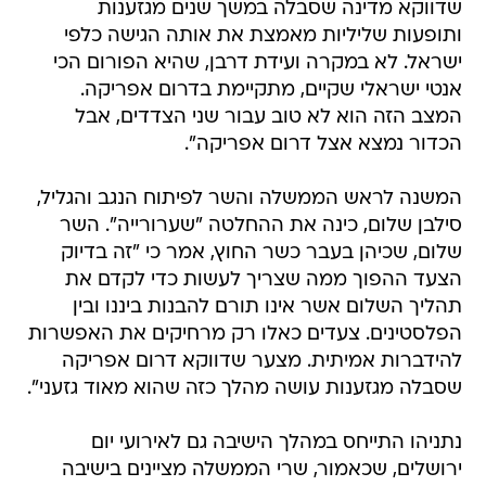
שדווקא מדינה שסבלה במשך שנים מגזענות
ותופעות שליליות מאמצת את אותה הגישה כלפי
ישראל. לא במקרה ועידת דרבן, שהיא הפורום הכי
אנטי ישראלי שקיים, מתקיימת בדרום אפריקה.
המצב הזה הוא לא טוב עבור שני הצדדים, אבל
הכדור נמצא אצל דרום אפריקה".
המשנה לראש הממשלה והשר לפיתוח הנגב והגליל,
סילבן שלום, כינה את ההחלטה "שערורייה". השר
שלום, שכיהן בעבר כשר החוץ, אמר כי "זה בדיוק
הצעד ההפוך ממה שצריך לעשות כדי לקדם את
תהליך השלום אשר אינו תורם להבנות ביננו ובין
הפלסטינים. צעדים כאלו רק מרחיקים את האפשרות
להידברות אמיתית. מצער שדווקא דרום אפריקה
שסבלה מגזענות עושה מהלך כזה שהוא מאוד גזעני".
נתניהו התייחס במהלך הישיבה גם לאירועי יום
ירושלים, שכאמור, שרי הממשלה מציינים בישיבה