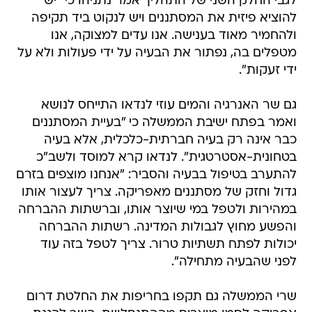
לגבי החלק השני של התהליך אמר נתניהו כי "יש
להוציא פיזית את המסתננים ויש לנקוט ביד תקיפה
ולהחמיר מאוד בענישה. אנו עדים למצוקה, אנו
מטפלים בה, נפתור את הבעיה על ידי פעולות ולא על
ידי זעקות".
גם שר האנרגיה והמים עוזי לנדאו התייחס לנושא
ואמר בפתח ישיבת הממשלה כי "בעיית המסתננים
כבר אינה רק בעיה חברתית-כלכלית, אלא בעיה
בטחונית-אסטרטגית". לנדאו קרא למוסד ולשב"כ
להתערב בטיפול בבעיה והסביר: "אנחנו מוצפים בזרם
גדול וחזק של מסתננים מאפריקה. צריך לעצור אותו
במהירות ולטפל במי שיוצר אותו, וברשתות ההברחה
והפשע מחוץ לגבולות המדינה. רשתות ההברחה
יכולות לפתח תשתיות טרור. צריך לטפל בזה עוד
לפני שהבעיה מתחילה".
שרי הממשלה גם תקפו בחריפות את החלטת דרום