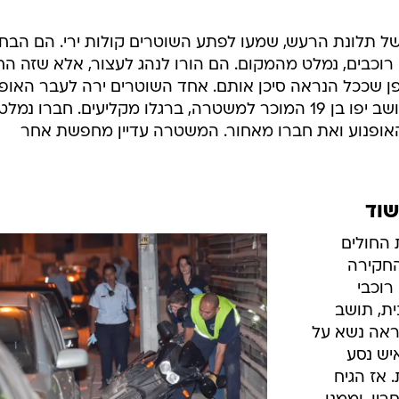
/
 האירוע בחולון
דרור עינב
ל תלונת הרעש, שמעו לפתע השוטרים קולות ירי. הם הבחי
 רוכבים, נמלט מהמקום. הם הורו לנהג לעצור, אלא שזה הח
ן שככל הנראה סיכן אותם. אחד השוטרים ירה לעבר האופנ
כתוצאה מכך נפצע אחד הנוסעים, תושב יפו בן 19 המוכר למשטרה, ברגלו מקליעים. חברו נמלט
אופנוע ואת חברו מאחור. המשטרה עדיין מחפשת אחר