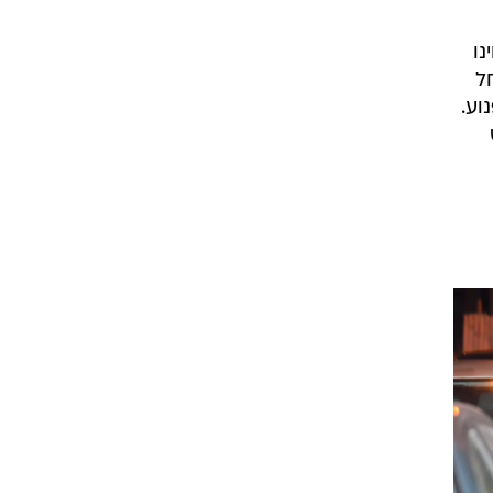
נו
ל
וע.