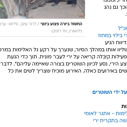
שוד
 החולים
החקירה
רוכבי
ית, תושב
ראה נשא על
יש נסע
 אז הגיח
יו, וממנו
כך גם נהג
/
החשוד ביורה פצוע בינוני
דרור עינב, (וידאו- ערן
כ"ל
גילווארג, טל רזניק)
 בילוי במחוז
יווח הגיע
שליוו אותו במהלך הסיור, שנערך על רקע גל האלימות במרכז
 בפעילות קיבלה קריאה על ירי לעבר מונית. תוך כדי הגעת
 הירי, נסע לכיוון השוטרים בצורה שאיימה עליהם". לדבריו