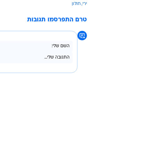
"השוטרים פעלו בדיוק כפי שהם נדרש
היחידות במרכז המאבק באלימות".
חשד בחולון: ירה לעבר מונית, ונורה 
גל אלימות ברחובות - כותרות אחרונ
המפכל סייר בתל אביב: המאבק באלי
חשד לחיסול ברחובות: הרוג ופצוע ק
ירי
חולון
טרם התפרסמו תגובות