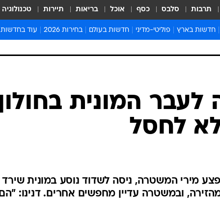
תרבות
סלבס
כסף
אוכל
בריאות
תיירות
טכנולוגיה
חדשות בארץ
פוליטי-מדיני
חדשות בעולם
בחירות 2026
עוד בחדשות
אירועים בארץ
פוליטיקה וממשל
המזרח התיכון
דעות ופרשנויו
חדשות פלילים ומשפט
יחסי חוץ
אירופה
סרי ושלזינגר
חינוך
אמריקה
פרויקטים מיוח
ישראלים בחו"ל
אסיה והפסיפיק
אסור לפספס
בריאות
אפריקה
מדע וסביבה
חברה ורווחה
הנחיות פיקוד 
ארכיון מדורים
זמני כניסת ש
לוח חופשות וח
לוח שנה
חדשות יהדות
 לעבר המונית בחולון
חדשות המשפ