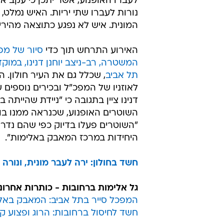
מרדף אחר השותף לניסיון ה
הצעיר הפצוע פונה במצב בינוני לבית
וולפסון בעיר, שם גם נעצר ונחקר. מ
המתנהלת במרחב איילון עולה כי שני 
האופנוע תכננו לשדוד את נוסע המונ
חולון, בעל עסק להמרת כספים, שכנ
עצמו כסף מזומן בסכומים גדולים. הא
במונית והגיע לביתו, שם ירד מהמונית.
לעברו האופנוע, אשר יתכן כי עקב אחר
נורות לעברו שתי יריות. האיש נמלט, ו
המונית. איש לא נפגע כתוצאה מהירי.
האירוע התרחש תוך כדי
סיור של מפ
המשטרה, רב-ניצב יוחנן דנינו, במוקדי
תל אביב
, שכלל גם את העיר חולון. הד
לאוזניו של המפכ"ל ובכירים נוספים 
דנינו ציין בתגובה כי "ניידת שהייתה
השוטרים האופנוע, שכנראה ממנו בוצע