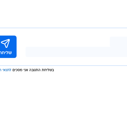
ים באירועים כאלה. האירוע מוכיח שצריך לשים את כל
על ידי השוטרים
ות
מות - אתגר לאומי
שה בתקרית ירי