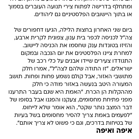
ומתחלף בדרישה לפתוח צירי תנועה העוברים בסמוך
או בתוך היישובים הפלסטיניים גם ליהודים.
ביום שני האחרון בחצות הלילה, הגיעו דחפורים של
צה"ל לכניסה לכפר בית ענון, צפונית לקרית ארבע,
והזיזו בטונדות ענק שחסמו את הכניסה ליישוב.
למחרת ציינו הפלסטינים את יום הנכבה ובמקום
התגודדו צעירים שיידו אבנים על כלי רכב של
ישראלים. "זו התודה שלהם לצה"ל", אמרו חלק
מתושבי האזור, אבל קולם נשמע פחות ופחות. תושב
המעורה היטב בנעשה באזור מודה כי חלק
מההקלות הן הכרח. "האמת היא שגם בעבר התרענו
מפני פתיחת מחסומים, צעקנו והפגנו אבל בסופו של
דבר המצב נותר שקט", הוא אומר שלא לייחוס.
"לפעמים באמת צריך להסיר מחסומים בשל בעיות
של בטיחות בדרכים, וגם כי פשוט לא צריך אותם".
איפה ואיפה