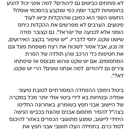
לא פותחים כבישים גם ליהודים? למה אינני יכול להגיע
בחופשיות לקבר יוסף, כפי שנקבע בהסכמי אוסלו?
החשש השני הוא כמובן שההקלות יביאו לעוד
פיגועים. הערבים לא מפרשים את ההקלות כיחס
הומני אלא לכניעה של ישראל". גם קצובר מודה
שישנו שקט, יחסי לדבריו. "יש שיפור בקצב האירועים,
זה נכון, אבל אסור לשכוח את רצח משפחת פוגל וגם
את חטיפות כלי הרכב שהן תולדה של הסרת
המחסומים. אם יש שקט שהוא מבוסס אז שיפתחו
צירים גם ליהודים. למה אנחנו שונים? הרי יש שקט,
לא?".
ביטול נימוקי ההפחדה המסורתיים לטובת טיעוני
אפליה ובטיחות בא לידי ביטוי אולי יותר מכל במקרה
של היישוב אבני חפץ בשומרון. באחרונה החליטו
בצה"ל להסיר מחסום אבנים שהונח בכביש הגישה
היחידי ליישוב, שמנע מתושבי הכפרים באזור להיכנס
לטול כרם. בתחילה העלו תושבי אבני חפץ את