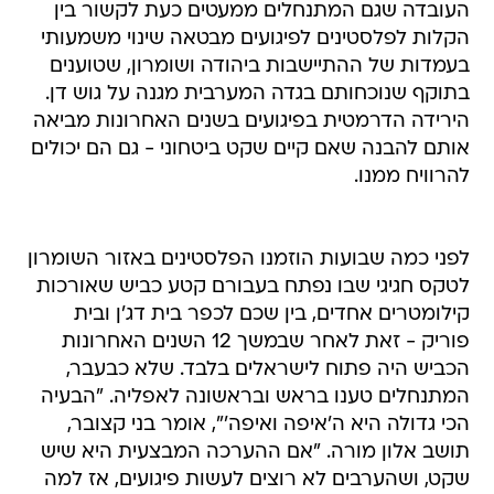
העובדה שגם המתנחלים ממעטים כעת לקשור בין
הקלות לפלסטינים לפיגועים מבטאה שינוי משמעותי
בעמדות של ההתיישבות ביהודה ושומרון, שטוענים
בתוקף שנוכחותם בגדה המערבית מגנה על גוש דן.
הירידה הדרמטית בפיגועים בשנים האחרונות מביאה
אותם להבנה שאם קיים שקט ביטחוני - גם הם יכולים
להרוויח ממנו.
לפני כמה שבועות הוזמנו הפלסטינים באזור השומרון
לטקס חגיגי שבו נפתח בעבורם קטע כביש שאורכות
קילומטרים אחדים, בין שכם לכפר בית דג'ן ובית
פוריק - זאת לאחר שבמשך 12 השנים האחרונות
הכביש היה פתוח לישראלים בלבד. שלא כבעבר,
המתנחלים טענו בראש ובראשונה לאפליה. "הבעיה
הכי גדולה היא ה'איפה ואיפה'", אומר בני קצובר,
תושב אלון מורה. "אם ההערכה המבצעית היא שיש
שקט, ושהערבים לא רוצים לעשות פיגועים, אז למה