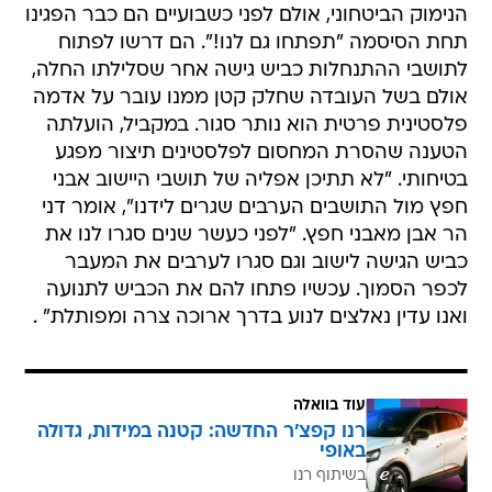
הנימוק הביטחוני, אולם לפני כשבועיים הם כבר הפגינו
תחת הסיסמה "תפתחו גם לנו!". הם דרשו לפתוח
לתושבי ההתנחלות כביש גישה אחר שסלילתו החלה,
אולם בשל העובדה שחלק קטן ממנו עובר על אדמה
פלסטינית פרטית הוא נותר סגור. במקביל, הועלתה
הטענה שהסרת המחסום לפלסטינים תיצור מפגע
בטיחותי. "לא תתיכן אפליה של תושבי היישוב אבני
חפץ מול התושבים הערבים שגרים לידנו", אומר דני
הר אבן מאבני חפץ. "לפני כעשר שנים סגרו לנו את
כביש הגישה לישוב וגם סגרו לערבים את המעבר
לכפר הסמוך. עכשיו פתחו להם את הכביש לתנועה
ואנו עדין נאלצים לנוע בדרך ארוכה צרה ומפותלת" .
עוד בוואלה
רנו קפצ'ר החדשה: קטנה במידות, גדולה
באופי
בשיתוף רנו