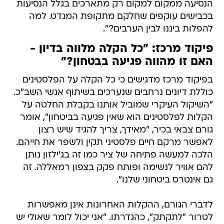
הנסיעה ממקום למקום רק מתארכים בגלל הנסיעות
בכבישים עוקפים שחלקם מתקופת המנדט. למה
להפלות ביננו לבין הערבים?".
פיקוד מרכז: "כל הקלה מלווה בדיון -
האם זו מהווה פגיעה בבטחון?"
בפיקוד מרכז מדגישים כי כל הקלה על הפלסטינים
כוללת דיונים נרחבים שנערכים בשיתוף אנשי השב"כ.
"השיקול העיקרי שמוביל אותנו בקבלת החלטה על
הקלות לפלסטינים הוא שאין פגיעה בביטחון", אומר
גורם צבאי בכיר, "מאידך, צריך להגיד שיש רצון
לאפשר מרקם חיים פלסטיני תקין ולשפר את חייהם.
הלכה למעשה פתיחה של ציר כמו זה בג'ילזון נותן
להם אוויר לנשימה ופותח פקק בצפון רמאללה. זה
גם אינטרס ביטחוני שלנו".
לדברי הגורם, ההקלות האחרונות אינן מאפשרות
לטרור "לתקתק", כהגדרתו. "אני יכול לומר שאולי יש