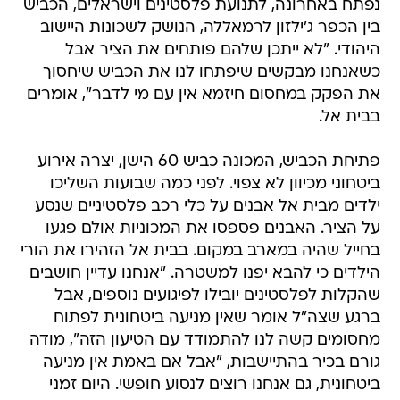
נפתח באחרונה, לתנועת פלסטינים וישראלים, הכביש
בין הכפר ג'ילזון לרמאללה, הנושק לשכונות היישוב
היהודי. "לא ייתכן שלהם פותחים את הציר אבל
כשאנחנו מבקשים שיפתחו לנו את הכביש שיחסוך
את הפקק במחסום חיזמא אין עם מי לדבר", אומרים
בבית אל.
פתיחת הכביש, המכונה כביש 60 הישן, יצרה אירוע
ביטחוני מכיוון לא צפוי. לפני כמה שבועות השליכו
ילדים מבית אל אבנים על כלי רכב פלסטיניים שנסע
על הציר. האבנים פספסו את המכוניות אולם פגעו
בחייל שהיה במארב במקום. בבית אל הזהירו את הורי
הילדים כי להבא יפנו למשטרה. "אנחנו עדיין חושבים
שהקלות לפלסטינים יובילו לפיגועים נוספים, אבל
ברגע שצה"ל אומר שאין מניעה ביטחונית לפתוח
מחסומים קשה לנו להתמודד עם הטיעון הזה", מודה
גורם בכיר בהתיישבות, "אבל אם באמת אין מניעה
ביטחונית, גם אנחנו רוצים לנסוע חופשי. היום זמני