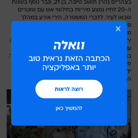
בצהריים נהרג תושב טייבה, בן 21, וגבר נוסף בשנות
ה-20 לחייו נפצע מיריות בחילופי אש עם שוטרים
שבאו לעיר. לדברי המשטרה, הירי אירע במהלך
פעילות של שוטרי מחוז מרכז ושוטרים מיחידות
מיוחדות, שנתקלו בחמושים. במקום התפתח קרב
יריות, במהלכו נהרג אחד החמושים ואדם נוסף שהיה
עמו נפצע באורח בינוני. ככל הנראה, מדובר
בתושבים המשתייכים לאחת ממשפחות הפשע בעיר.
פעילות המשטרה במקום נמשכת והפצוע פונה על
ידי צוותים של מגן דוד אדום ממרחב ירקון לבית
החולים מאיר בכפר סבא.