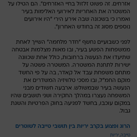
אזרחים. זה פשוט זלזול בחיי האזרחים". הם הטילו על
המשטרה את האחריות לאירועי האלימות בעיר
ואמרו כי בשכונה שבה אירע הירי "היו אירועים
נוספים מסוג זה בחודש האחרון".
לפני כשבועיים נחשף "חדר מלחמה" השייך לאחת
ממשפחות הפשע בעיר, ובו מאות מצלמות אבטחה
שתיעדו את הנעשה ברחובות, כולל אחת שכוונה
ישירות לתחנת המשטרה. המשטרה פשטה על
מתחם משפחת עבד אל קאדר, בה על פי החשד
מוקם החמ"ל, ובו מסכי טלוויזיה המשדרים את
הנעשה בעיר שבמשולש. ארבעה חשודים מבני
המשפחה נעצרו במהלך החקירה ושני תושבים שהיו
במקום עוכבו, בחשד לפגיעה בחוק הפרטיות והשגת
גבול.
הרוג ופצוע בקרב יריות בין תושבי טייבה לשוטרים
טייבה
יריות