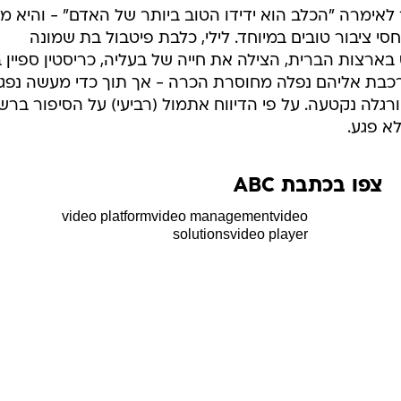
המייל האדום
לילי הפיטבולית בת השמונה משכה בשיניה את אדוניתה בת ה-54 שאיבדה
"ב - אך נפגעה בעצמה. היא נותחה, וצפויה להתאו
אימרה "הכלב הוא ידידו הטוב ביותר של האדם" - והיא מג
י ציבור טובים במיוחד. לילי, כלבת פיטבול בת שמונה
ארצות הברית, הצילה את חייה של בעליה, כריסטין ספיין 
סי רכבת אליהם נפלה מחוסרת הכרה - אך תוך כדי מעשה נפג
גלה נקטעה. על פי הדיווח אתמול (רביעי) על הסיפור ברש
צפו בכתבת ABC