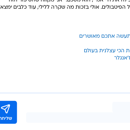
/
אמי"
מערכת וואלה, צילום מסך
ן לקחה מאוד
בהכנת הבית
אותה לפני שלוש שנים ונתן אותה לאמו, משום שסבר כי החב
קת זה שנים בדיכאון, בחרדה ובאלכוהוליזם. לדבריו, אמו
נהגה לפנק אותה - ובד בבד, החלה לשתות פחות.
הצילה את חיי אמי", הוא מסכם. "אני מקווה שהסיפור הזה
פיטבולים. אולי בזכות מה שקרה ללילי, עוד כלבים ימצאו
ת תעשה אתכם מאושרים
ת הכי עצלנית בעולם
'אנגלר