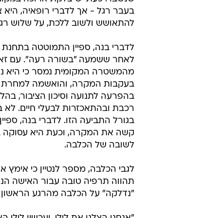
בוסטון. לדבריו, הוא חרד לגורלה ש
היה העיניים הגדולות והיפהפיות שלה
כישכשה בזנב".
"זה הטבע האמיתי של הפיטב
הכלבה האמיצה עברה שני ניתוחים 
נקטעה הרגל והושתלו מסמרי פלדה ל
שנשבר. כעת יש צלקת ארוכה במקום 
בעבר רגל - אך לדברי רופאיה, היא צ
להתאושש ולשוב ללכת, על שלוש רגלי
לדברי בנה, ספיין התמוטטה בתחנת
לאחר ששמעה "בשורה רעה". עם זא
מהמשטרה המקומית נמסר כי היא נ
בעקבות המקרה, והואשמה למחרת 
בהפרעה לתנועה וסיכון הציבור, בהלי
רכבת ובהתאכזרות לבעלי חיים. לא ב