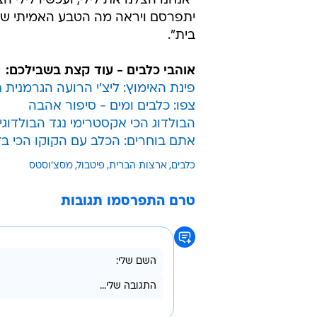
בגורל התביעה הזו. לדברי בנה, ספיי
קשה את המקרה, וכעת היא עסוקה 
לשובה של הכלבה.
לגבי הכלבה, מספר לנטיין כי אימץ 
תהווה תרפיה טובה עבור האישה הנאב
"נדלקה" על הכלבה מהרגע הראשון ו
"אנחנו הצלנו את לילי, ועכשיו לילי 
יתפרסם ויראה מה הטבע האמיתי של ה
בית".
אוהבי כלבים - עוד קצת בשבילכם:
פינת האימוץ: ליצ'י הרועה הגרמני
צפו: כלבים ומים - סיפור אהבה
הבולדוג הכי אקסטרימי נגד הבולדוגי
אתם בוחרים: הכלב עם הקוקו הכי בז