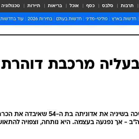
תרבות
סלבס
כסף
אוכל
בריאות
תיירות
טכנולוגיה
חדשות בארץ
פוליטי-מדיני
חדשות בעולם
בחירות 2026
עוד בחדשות
אירועים בארץ
פוליטיקה וממשל
המזרח התיכון
דעות ופרשנויו
חדשות פלילים ומשפט
יחסי חוץ
אירופה
סרי ושלזינגר
חינוך
אמריקה
פרויקטים מיוח
ישראלים בחו"ל
אסיה והפסיפיק
אסור לפספס
בריאות
אפריקה
מדע וסביבה
חברה ורווחה
הנחיות פיקוד 
ארכיון מדורים
זמני כניסת ש
לוח חופשות וח
לוח שנה
חדשות יהדות
בעליה מרכבת דוהרת 
חדשות המשפ