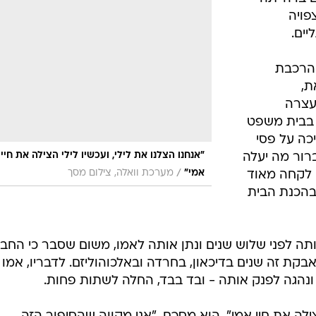
ל הכלבה, אך מיד כשראה אותה - נרגע: "הדבר הראשון שרא
 שמביטות בי. ראיתי שהרגל שלה פגועה קשות - אבל היא עד
ולים"
במהלכם
קיבוע אגנה
בו הייתה
פויה
ים.
 הרכבת
ת,
עצרה
בבית משפט
כה על פסי
"אנחנו הצלנו את לילי, ועכשיו לילי הצילה את חיי
רור מה יעלה