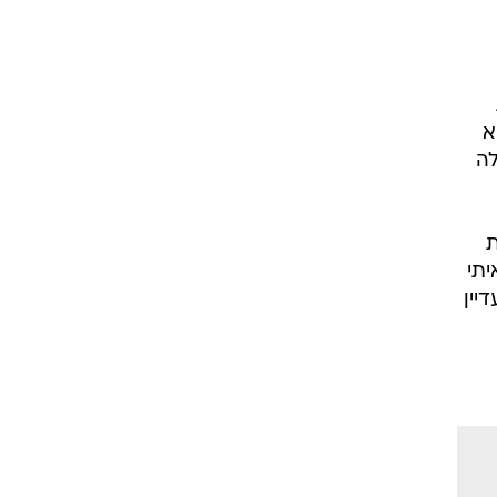
א
לה
ת