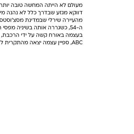
ורגלה נקטעה
מערכת וואלה חדשות
10.5.2012 / 10:19
ונפלה לפסים בעיירה במזרח ארה
ולשוב ללכת
מעולם לא הייתה המחשה טובה יותר ל
דווקא מגזע שבדרך כלל לא נהנה מיחס
מהעיירה שירלי שבמדינת מסצ'וסטס ב
ה-54, כשגררה אותה בשיניה מפ
בעצמה באורח קשה על ידי הרכבת, ור
ABC, ספיין עצמה יצאה מהתקרית ללא פגע.