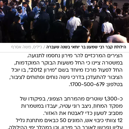
/
הילולת קבר רבי שמעון בר יוחאי בשנה שעברה
ג'יליס, משה אסרף
הצירים המרכזיים להר מירון נחסמו לתנועה.
במשטרה ציינו כי החל משעות הבוקר המוקדמות,
החל לפעול מרכז מיוחד בשם "מירון 2012", בו יוכל
הציבור להתעדכן בדרכי גישה נוחים ופתוחים לציבור,
בטלפון: 1700-500-679.
כ-1,300 שוטרים מהמרחב הצפוני, בפיקודו של
מפקד המחוז, ניצב רוני עטיה, יעבדו במשמרות
מסביב לשעון כדי לאבטח את האזור.
12 צוותי כיבוי אש, המונים 50 כבאים מתחנת גליל
עליון נפרשו לאורך הר מירון, וכן במהלך ימי ההילולה,