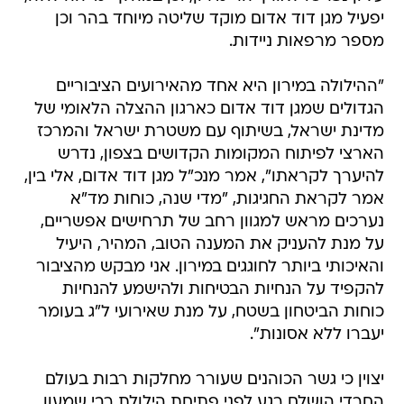
יפעיל מגן דוד אדום מוקד שליטה מיוחד בהר וכן
מספר מרפאות ניידות.
"ההילולה במירון היא אחד מהאירועים הציבוריים
הגדולים שמגן דוד אדום כארגון ההצלה הלאומי של
מדינת ישראל, בשיתוף עם משטרת ישראל והמרכז
הארצי לפיתוח המקומות הקדושים בצפון, נדרש
להיערך לקראתו", אמר מנכ"ל מגן דוד אדום, אלי בין,
אמר לקראת החגיגות, "מדי שנה, כוחות מד"א
נערכים מראש למגוון רחב של תרחישים אפשריים,
על מנת להעניק את המענה הטוב, המהיר, היעיל
והאיכותי ביותר לחוגגים במירון. אני מבקש מהציבור
להקפיד על הנחיות הבטיחות ולהישמע להנחיות
כוחות הביטחון בשטח, על מנת שאירועי ל"ג בעומר
יעברו ללא אסונות".
יצוין כי גשר הכוהנים שעורר מחלקות רבות בעולם
החרדי הושלם רגע לפני פתיחת הילולת רבי שמעון