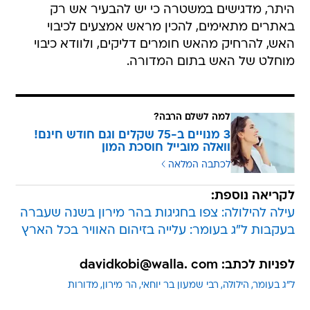
היתר, מדגישים במשטרה כי יש להבעיר אש רק
באתרים מתאימים, להכין מראש אמצעים לכיבוי
האש, להרחיק מהאש חומרים דליקים, ולוודא כיבוי
מוחלט של האש בתום המדורה.
למה לשלם הרבה?
3 מנויים ב-75 שקלים וגם חודש חינם!
וואלה מובייל חוסכת המון
לכתבה המלאה
לקריאה נוספת:
עילה להילולה: צפו בחגיגות בהר מירון בשנה שעברה
בעקבות ל"ג בעומר: עלייה בזיהום האוויר בכל הארץ
לפניות לכתב: davidkobi@walla. com
ל"ג בעומר
הילולה
רבי שמעון בר יוחאי
הר מירון
מדורות