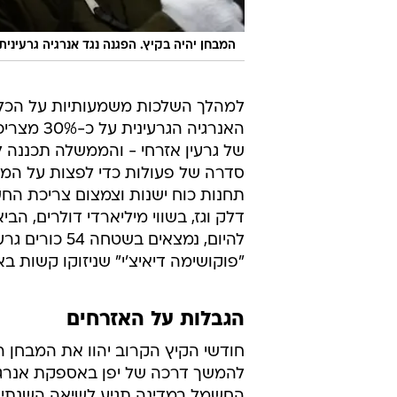
המבחן יהיה בקיץ. הפגנה נגד אנרגיה גרעינית
האנרגיה 
סדרה של פעולות כדי לפצות על המחס
תחנות כוח ישנות וצמצום צריכת הח
דלק וגז, בשווי מיליארדי דולרים, הב
להיום, נמצאי
"פוקושימה דיאיצ'י" שניזוקו קשות בא
הגבלות על האזרחים
חודשי הקיץ הקרוב יהוו את המבחן ה
להמשך דרכה של יפן באספקת אנרגי
החשמל במדינה תגיע לשיאה השנתי. א