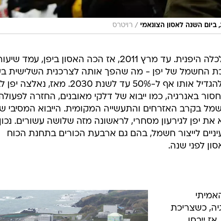
/
, ביום השנה לאסון הצונאמי
רויטרס
למהלך השלכות משמעותיות על הכלכלה היפנית. עד מרץ 2011, אז הכה האסון ביפן, עמד שיעו
הגרעינית על כ-30% מצריכת החשמל של יפן - מה שהפך אותה לצרכנית השלישית 
של גרעין אזרחי - והממשלה תכננה להגדיל אותו אף ל-50% עד לשנת 2030. מאז,
ור באנרגיה, כמו ייבוא של דלקי מאובנים, החזרה לפעולה
שמל בקרב האזרחים והתעשייה המקומית. הייבוא המסיבי ש
יא את יפן לגירעון מסחרי, לראשונה מזה שלושה עשורים. נכון
ם בשטחה 54 כורים גרעיניים לייצור חשמל, בהם גם ארבעת הכורים בתחנת הכוח
סון לפני שנה.
אמיתי
ה, כשצריכת
ז ייבחן