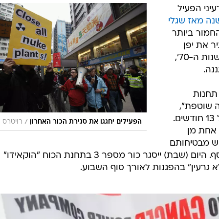
המייל האדום
יני הפעיל
ה מאז שגלי
החמור ביותר
יר את יפן
ללא אנרגיה גרעינית, לראשונה מאז שנות ה-70',
נה.
תחנות
 שוטפת",
המחויבת על פי תקנות הבטיחות בכל 13 חודשים.
/
הפעילים יחגגו את סגירת הכור האחרון
רויטרס
אחת מן
ש מבטיחותם
של הכורים ומהאפשרות של אסון נוסף. היום (שבת) ייסגר כור מספר 3 בתחנת הכוח "הוקאידו"
לא גרעין" בהפגנות לאורך סוף השבוע.