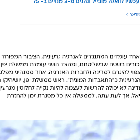
עוברים עכשיו לוואלה מובייל ונהנים מ-3 מנויים ב- 75
מלאה
חד עומדים המתנגדים לאנרגיה גרעינית, הציבור המפוחד
כורים בשטח שבשליטתם, ומהצד השני עומדת ממשלת יפן
וי להיגרם למדינה ולחברות האנרגיה. אחד ממנהיגי מפלג
רעינית כ"התאבדות המונית". ראש ממשלת יפן, יושיהיקו נ
דינה לא יכולה להרשות לעצמה להיות נקייה לחלוטין מגרעין,
ידיאל. אך לעת עתה, לממשלה אין כל מסגרת זמן להחזרת