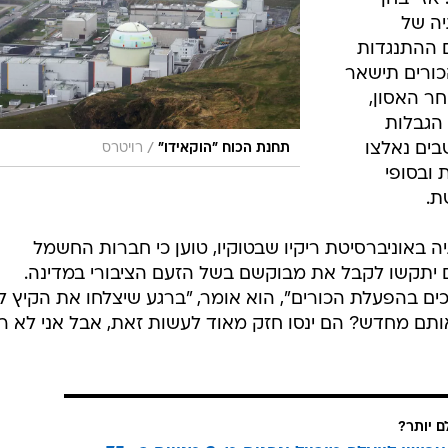
יה של
ם ההתנגדות
כורים תישאר
ר האסון,
הגבלות
בים נאלצו
/
תחנת הכוח "הוקאידו"
רויטרס
 ובסופי
ת.
יה באוניברסיטת ריקיו שבטוקיו, טוען כי חברות החשמל
תקשו לקבל את מבוקשם בשל הזעם הציבורי במדינה.
ים בהפעלת הכורים", הוא אומר, "ברגע שיצלחו את הקיץ ל
ותם מחדש? הם ינסו חזק מאוד לעשות זאת, אבל אני לא ר
ם יותר?