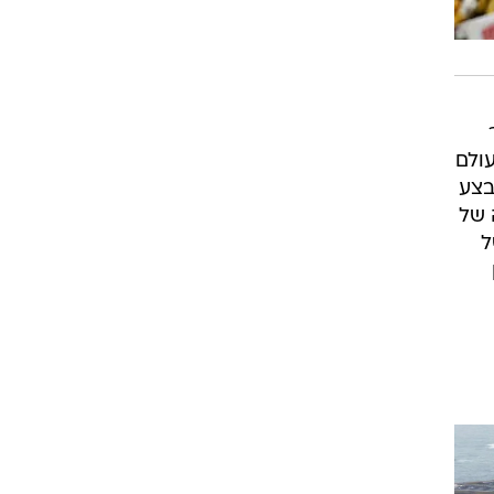
ר
בעולם
 נאלצה יפן לבצע
 של
ל