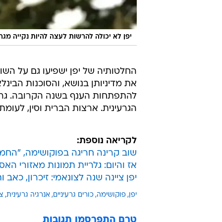
יפן לא יכולה להרשות לעצה להיות נקייה מג
החלטותיה של יפן ישפיעו גם על השוק
את מדיניותן בנושא, והסוכנות הבינ
להתפתחות הענף בשנה הקרובה. גרמני
הגרעינית. ארצות הברית וסין, לעומ
לקריאה נוספת:
שוב קרינה חריגה בפוקושימה, "החמ
אז והיום: גלריית תמונות מאזורי האסו
יפן ציינה שנה לצונאמי: זיכרון, כאב ו
יפן
פוקושימה
כורים גרעיניים
אנרגיה גרעינית
צו
טרם התפרסמו תגובות