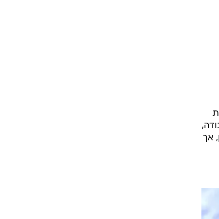
ת
ודה,
 אך