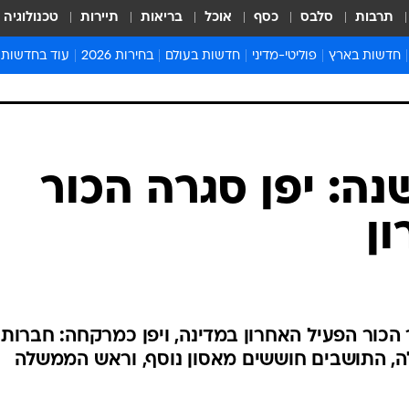
תרבות
סלבס
כסף
אוכל
בריאות
תיירות
טכנולוגיה
חדשות בארץ
פוליטי-מדיני
חדשות בעולם
בחירות 2026
עוד בחדשות
אירועים בארץ
פוליטיקה וממשל
המזרח התיכון
דעות ופרשנויו
חדשות פלילים ומשפט
יחסי חוץ
אירופה
סרי ושלזינגר
חינוך
אמריקה
פרויקטים מיוח
ישראלים בחו"ל
אסיה והפסיפיק
אסור לפספס
נה: יפן סגרה הכור
בריאות
אפריקה
מדע וסביבה
ון
חברה ורווחה
הנחיות פיקוד 
ארכיון מדורים
זמני כניסת ש
לוח חופשות וח
 הכור הפעיל האחרון במדינה, ויפן כמרקחה: חברות
לוח שנה
, התושבים חוששים מאסון נוסף, וראש הממשלה
חדשות יהדות
חדשות המשפ