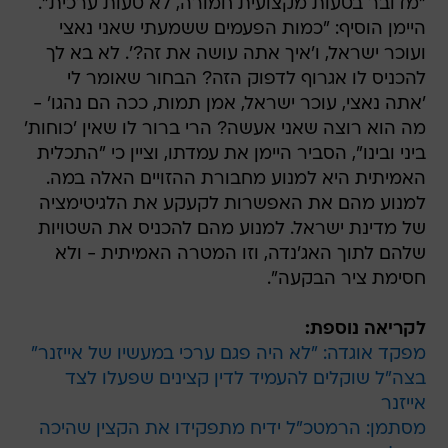
"מדובר בטעות מקצועית חמורה, לא טעות ערכית".
היימן הוסיף: "כמות הפעמים ששמעתי שאני נאצי
ועוכר ישראל, ו'איך אתה עושה את זה?'. לא בא לך
להכניס לו אגרוף לדפוק הזה? הבחור שאומר לי
'אתה נאצי, עוכר ישראל, אמן תמות, ככה הם נהגו' -
מה הוא רוצה שאני אעשה? הרי ברור לו שאין 'כוחות'
ביני ובינו", הסביר היימן את עמדתו, וציין כי "התכלית
האמיתית היא למנוע מחבורת ההזויים האלה במה.
למנוע מהם את האפשרות לקעקע את הלגיטימציה
של מדינת ישראל. למנוע מהם להכניס את השטויות
שלהם לתוך האג'נדה, וזו המטרה האמיתית - ולא
חסימת ציר הבקעה".
לקריאה נוספת:
מפקד אוגדה: "לא היה פגם ערכי במעשיו של אייזנר"
בצה"ל שוקלים להעמיד לדין קצינים שפעלו לצד
אייזנר
מסתמן: הרמטכ"ל ידיח מתפקידו את הקצין שהיכה