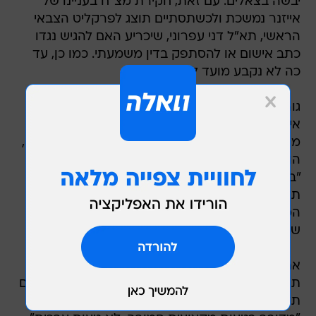
יבשה בצאלים. עם זאת, חקירת מצ"ח בעניינו של
אייזנר נמשכת ולכשתסתיים תוצג לפרקליט הצבאי
הראשי, תא"ל דני עפרוני, שיכריע האם להגיש נגדו
כתב אישום או להסתפק בדין משמעתי. כמו כן, עד
כה לא נקבע מועד למינוי.
גורם צבאי אישר את הפרטים והסביר כי "סא"ל
אייזנר משרת בצה"ל ולאחר שהוחלט להדיח אותו
מתפקיד סגן מפקד בה"ד 1 בשל כשל ערכי ומקצועי,
הוחלט לאתר לו תפקיד רוחבי". עוד אמר הגורם:
"ברור גם לאייזנר כי מדובר בתפקיד ניהולי שלא
תואם את מידותיו, אך עד שלא תתבהר התמונה
המשפטית בעניינו אין כוונה למנות אותו לתפקיד
שיהווה עבורו קידום".
אתמול היה זה מפקד אוגדה 36 של פיקוד הצפון,
תא"ל תמיר היימן,
שגיבה את אייזנר
ואמר בשיחה עם
תלמידי המכינה הקדם-צבאית באפרת כי בעיניו