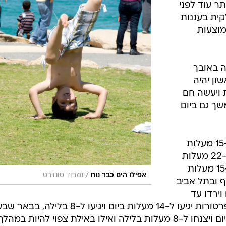
ר עוד לפני
קית בעננות
מוצעות
 באובך
ון יהיה
 ויעשה חם
שך גם ביום
הטמפרטורות החזויות היום: בגולן מ-15 מעלות
ביום ועד 9 מעלות בלילה, בטבריה מ-22 מעלות
ביום ועד 11 מעלות בלילה ובחיפה מ-15 מעלות
/
אפילו הים כבר נוח
נמרוד סונדרס
 החוף ובתל אביב
לות ביום וירדו עד
ל-10 מעלות בלילה. בירושלים הטמפרטורות יגיעו ל-14 מעלות ביום ויגיעו ל-8 בלילה, בבאר
הטמפרטורות יטפסו ל-20 מעלות ביום ויצנחו ל-8 מעלות בלילה ואילו באילת צפוי להיות במהלך