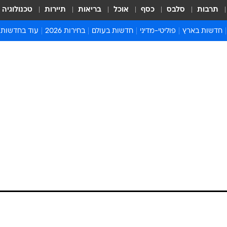
תרבות
סלבס
כסף
אוכל
בריאות
תיירות
טכנולוגיה
חדשות בארץ
פוליטי-מדיני
חדשות בעולם
בחירות 2026
עוד בחדשות
אירועים בארץ
פוליטיקה וממשל
המזרח התיכון
דעות ופרשנויו
חדשות פלילים ומשפט
יחסי חוץ
אירופה
סרי ושלזינגר
חינוך
אמריקה
פרויקטים מיוח
ישראלים בחו"ל
אסיה והפסיפיק
אסור לפספס
בריאות
אפריקה
מדע וסביבה
חברה ורווחה
הנחיות פיקוד 
ארכיון מדורים
זמני כניסת ש
לוח חופשות וח
לוח שנה
חדשות יהדות
חדשות המשפ