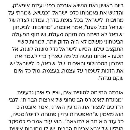
ביום ראשון נאם הנשיא אובמה בפני ועידת איפא"ק,
והדגיש את נאמנותו כלפי ישראל. "כנשיא, שמרתי על
מחויבותי לישראל, בכל צומת בדרך, עמדנו לצדה של
ישראל בכל פעם", אמר אובמה. "מחויבותי לביטחון
ישראל לא הייתה כה חזקה מעולם, ושיתוף הפעולה
הביטחוני מעולם לא היה הדוק יותר. למרות קשיי
התקציב שלנו, הסיוע לישראל גדל משנה לשנה. אל
תטעו - אנחנו נעשה כל מה שצריך כדי לשמר את
היתרון הטכנולוגי והאיכותי של ישראל, כי לישראל יש
את הזכות לשמור על עצמה, בעצמה, מול כל איום
שקם נגדה".
אובמה התייחס לסוגיית אירן, וציין כי אירן גרעינית
"מנוגדת לאינטרס הביטחוני של ארצות הברית". לגבי
הדרכים לעצור את הגרעין האירני, אמר אובמה כי
הוא מאמין ש"האפשרות עדיין פתוחה לדיפלומטיה,
כל עוד היא תביא לתוצאה". הוא עוד אמר כי כמפקד
העליון של צבא ארצות הברית, יש לו מחויבות אישית