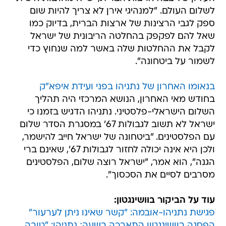
לשלום העולם. "למנהיגי אירן לא צריך להיות שום
ספק לגבי הרצינות של ארצות הברית, בדיוק כמו
שאל להם לפקפק בהחלטה הריבונית של ישראל
לקבל את ההחלטות שלה באשר למה שנחוץ כדי
לשמור על ביטחונה".
בנאומו האחרון של נתניהו בפני ועידת איפא"ק
בחודש מאי האחרון, הנושא המרכזי היה תהליך
השלום הישראלי-פלסטיני. נתניהו הדגיש בזמנו כי
ישראל לא תשוב לגבולות 67' במסגרת הסדר שלום
עם הפלסטינים. "ביטחונה של ישראל חייב להישמר,
ולכן היא אינה יכולה לחזור לגבולות 67', שאינם ברי
הגנה", הוא אמר, "ישראל רוצה שלום, הפלסטינים
מסרבים לסיים את הסכסוך".
עוד על הביקור בוושינגטון:
פגישת נתניהו-אובמה: "קשר שאינו ניתן לערעור"
הפסגה בוושינגטון התארכה בשעה; נתניהו: "טובה