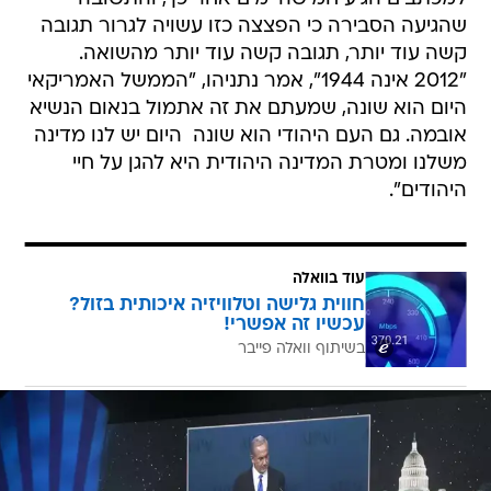
שהגיעה הסבירה כי הפצצה כזו עשויה לגרור תגובה
קשה עוד יותר, תגובה קשה עוד יותר מהשואה.
"2012 אינה 1944", אמר נתניהו, "הממשל האמריקאי
היום הוא שונה, שמעתם את זה אתמול בנאום הנשיא
אובמה. גם העם היהודי הוא שונה  היום יש לנו מדינה
משלנו ומטרת המדינה היהודית היא להגן על חיי
היהודים".
עוד בוואלה
חווית גלישה וטלוויזיה איכותית בזול?
עכשיו זה אפשרי!
בשיתוף וואלה פייבר