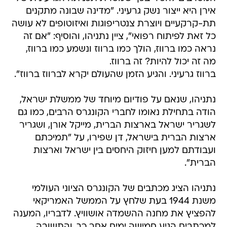
אירן היא ייצור נשק גרעיני. "מדינה שבונה מתקנים
תת-קרקעיים ויוצרת צנטריפוגות ואיזוטופים לא עושה
כל זאת לפיתוח רפואי", ציין נתניהו, והוסיף: "אם זה
נראה כמו ברווז, הולך כמו ברווז ונשמע כמו ברווז,
מה זה יכול להיות? זה ברווז.
ברווז גרעיני. והגיע הזמן שהעולם יקרא לברווז ברווז".
נתניהו, שנאם על פודיום מיוחד של ממשלת ישראל,
הודה בתחילת נאומו לחברי הקונגרס הרבים, כמו גם
לשגריר ישראל בארצות הברית, מייקל אורן, ושגריר
ארצות הברית בישראל, דן שפירו, על "תמיכתם
ועבודתם למען חיזוק היחסים בין ישראל וארצות
הברית".
נתניהו הציג מכתבים של הקונגרס הציוני העולמי
משנת 1944 בעת שלחץ על הממשל האמריקאי
להפציץ את מחנה ההשמדה אושוויץ. לדבריו, המענה
למכתבים הגיע חמישה ימים אחר כך, והתשובה