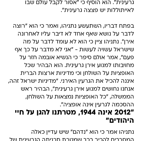
גרעינית". הוא הוסיף כי "אסור לקבל עולם שבו
לאייתוללות יש פצצה גרעינית".
בפתח דבריו, השתעשע נתניהו, ואמר כי הוא "רוצה
לדבר על נושא שאף אחד לא דיבר עליו לאחרונה 
אירן". נתניהו ציין כי הוא לא עומד לדבר על מה
שישראל עשויה לעשות - "אני לא מדבר על כך אף
פעם", אמר אולם סיפר כי הנשיא אובמה חזר על
מחויבותו למנוע אירן גרעינית. הוא הבהיר שכל
האופציות על השולחן וכי מדיניות ארצות הברית
איננה להכיל את הגרעין האירני. "מדיניות ישראל זהה,
אנחנו נחושים למנוע אירן גרעינית", הבהיר ראש
הממשלה, "כל האופציות נמצאות על השולחן,
ההסכמה לגרעין אינה אופציה".
"2012 אינה 1944, מטרתנו להגן על חיי
היהודים"
נתניהו אמר כי הוא "נדהם" שיש עדיין כאלה
המסרבים להכיר בכך שמטרת תכניתה הגרעינית של