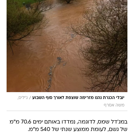
/
יובלי הכנרת נהנו מזרימה שוצפת לאורך סוף השבוע
ג'יליס,
משה אסרף
במג'דל שמס, לדוגמה, נמדדו באותם ימים 70.6 מ"מ
של גשם, לעומת ממוצע שנתי של 540 מ"מ.