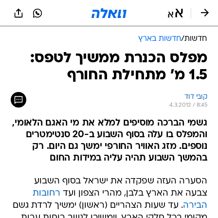
חדשות
/
חדשות בארץ
מפלס הכנרת ממשיך לטפס:
1.5 מ' מתחילת החורף
קובי דוד
4.3.2012 / 8:45
גשמי הברכה מוסיפים למלא את מי האגם הלאומי,
והמפלס בו עלה בסוף השבוע ב-20 סנטימטרים
נוספים. מזג האוויר החורפי ימשך גם היום. רק
בהמשך השבוע תהיה עליה במידות החום
הסערה העזה שפקדה את ישראל בסוף השבוע
צבעה את הארץ בלבן, מהרי הצפון ועד
רחובות
הבירה
. עד שעות הצהריים (ראשון) ימשיך לרדת גשם
מקומי בכל חלקי הארץ, וימשיכו לנשב רוחות ערות.