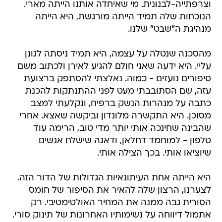
וצרפתייה-לבנונית. מי שאיחדה אותנו הייתה מארי.
הנוכחות שלה תמיד הייתה מורגשת, היא הייתה
מנהיגת ה"שבט" שלנו.
מהסכנה שנטלה על עצמה, היא תמיד ניסתה לגונן
עליי. היא ידעה שאני חולם להגיע לאירן ולכתוב משם
סיפורים נועזים - כמוה. נאלצתי להסתפק ברצועת
עזה, שם הסתובבתי מעט לפני ההתנתקות להכנת
כתבה על מנהרות הנשק ברפיח, ונקלעתי למצב
מסוכן. היא התקשרה מלונדון וביקשה שאצא. אחרי
שהבינה שחינכה אותי יותר מדי טוב, הרימה עוד
טלפון - למוחמד דחלאן, ודאגה שישלח אנשים
שיוציאו אותי. בכך הצילה אותי.
היא הייתה אחת העיתונאיות הגדולות של הדור הזה.
לצערנו, הרצון שלה להאיר את הסיפור של חומס
הסורית גבה ממנה את המחיר האולטימטיבי. רק
אתמול דיווחה על נשימותיו האחרונות של תינוק סורי.