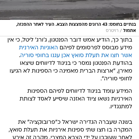
בנתיים בחומס: 43 הרוגים מהפצצות הצבא. העיר לאחר ההפגזה,
/
אתמול
רויטרס
בתוך כך, הודיע אמש דובר הפנטגון, ג'ורג' ליטל, כי אין
מידע מבוסס לפרסומים לפיהם
האוניות האירנית
אשר חצו את תעלת סואץ אכן עגנו בחופי סוריה
.
בהודעת הפנטגון נמסר כי בניגוד לדיווחים שיצאו
מאירן, "ארצות הברית מאמינה כי הספינות לא הגיעו
לחופי סוריה".
המידע עומד בניגוד לדיווחים לפיהם הספינות
האירניות נשאו ציוד האזנה שיסייע לאסד לצותת
למתנגדיו.
בשנה שעברה הגדירה ישראל כ"פרובוקציה" את
המקרה בו חצו שתי ספינות אירניות את תעלת סואץ,
לאחר שעוכבו על ידי הצבא המצרי. מקרה זה אירע