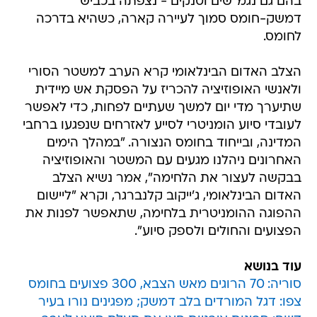
בהם גם נגמ"שים וטנקים - נצפתה בכביש
דמשק-חומס סמוך לעיירה קארה, כשהיא בדרכה
לחומס.
הצלב האדום הבינלאומי קרא הערב למשטר הסורי
ולאנשי האופוזיציה להכריז על הפסקת אש מיידית
שתיערך מדי יום למשך שעתיים לפחות, כדי לאפשר
לעובדי סיוע הומניטרי לסייע לאזרחים שנפגעו ברחבי
המדינה, ובייחוד בחומס הנצורה. "במהלך הימים
האחרונים ניהלנו מגעים עם המשטר והאופוזיציה
בבקשה לעצור את הלחימה", אמר נשיא הצלב
האדום הבינלאומי, ג'ייקוב קלנברגר, וקרא "ליישום
ההפוגה ההומניטרית בלחימה, שתאפשר לפנות את
הפצועים והחולים ולספק סיוע".
עוד בנושא
סוריה: 70 הרוגים מאש הצבא, 300 פצועים בחומס
צפו: דגל המורדים בלב דמשק; מפגינים נורו בעיר