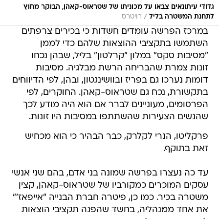
גדודי עיתונאים צבאו על מכוניתו של שטראוס-קאהן, הבוקר מחוץ
/
לתחנת המשטרה בליל
רויטרס
במרכז הפרשה עומדים חשדות כי בכירים צרפתים
השתמשו בתקציבי ההוצאות שלהם כדי לממן
"מסיבות סקס" במלון "קרלטון" בליל, שבהן נכחו
זונות צמרת שהבריחה הרשת מבלגיה. מסיבות
דומות נערכו גם בפריז ובוושינגטון, ובהן, לפי הדיווחים
בתקשורת, נכח גם שטראוס-קאהן. החוקרים, לפי
הפרסומים, מעוניינים לברר אם הוא היה מודע לכך
שהנשים הצעירות שהשתתפו במסיבות היו זונות.
פרקליטו, הנרי לקלרק, כבר הבהיר כי הוא מכחיש
זאת בתוקף.
עד כה נעצרו בפרשה שמונה בני אדם, בהם שני אנשי
עסקים המוכרים כמקורביו של שטראוס-קאהן, קצין
משטרה בכיר. כמו כן, פיטרה חברת הבנייה "אייפאז'"
את אחד ממנהליה, בחשד שהפנה תקציבי הוצאות