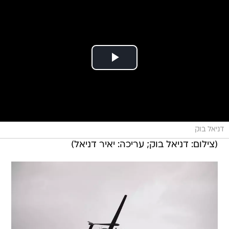
דניאל בוק
(צילום: דניאל בוק; עריכה: יאיר דניאל)