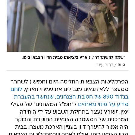
"שמח להשתחרר". זוארץ ביציאתו מבית הדין הצבאי ביפו,
/
היום
דרור עינב
הפרקליטות הצבאית החליטה היום (חמישי) לשחרר
ממעצר ללא תנאים מגבילים את עמיחי זוארץ,
לוחם
בגדוד 890 של חטיבת הצנחנים, שנחשד בהעברת
מידע על פינוי מאחזים
ל"חמ"ל המאחזים" של פעילי
ימין. זוארץ נעצר בתחילת השבוע על ידי היחידה
המרכזית של המשטרה הצבאית החוקרת והבוקר
היה אמור להיערך דיון בעניין הארכת מעצרו בבית
הדין הצבאי ביפו, אולם לאחר שבפרקליטות הצבאית