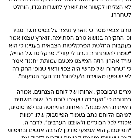
לא הצליחו לקשור את זוארץ לחשדות נגדו, הוחלט
לשחררו.
גורם צבאי מסר כי זוארץ נעצר על בסיס חשד סביר
וכי החקירה בנושא טרם הסתיימה. זוארץ עצמו אמר
בעקבות החלטת הפרקליטות הצבאית בעניינו כי הוא
"שמח להשתחרר. נגרם לי עוול". פרקליטו של החייל,
עו"ד אהרון רוזה המייצגו מטעם עמותת "חננו" אמר
כי "שחרורו של מרשי היה צפוי וראוי שגופי החקירה
לא יושפעו מאווירת ה'עליהום' נגד נוער הגבעות".
מרים גרבובסקי, אחותו של לוחם הצנחנים, אמרה
בתגובה כי "העובדה שעצרו לוחם בלי שום תשתית
ראייתית היא מבזה". האחות התייחסה גם לפרסומים,
לפיהם הלוחם כתב בעמוד הפייסבוק שלו: "מוות
אכזרי לכל הבוגדים ולאויבנו הערבים". לדבריה,
"הפייסבוק הוא אמצעי פורקן להרבה אנשים ובחיפוש