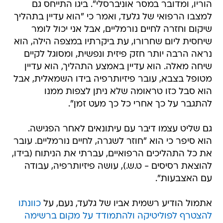
הוריו, ומדובר במסר אוניברסלי". ביגו התייחס גם
למצבו הרפואי של גלעד, ואמר כי "הוא עדיין בתהליך
שיקום וחזרה לחיים נורמליים, אבל אני יכול לומר
שיחסית ליום שחרורו, עת ביקרתיו במצפה הילה, הוא
נראה הרבה יותר חזק פיזית ונפשית, ומסוגל לקיים
שיחה מאלה. הוא עדיין באמצע התהליך, הוא עדיין
מטופל בצבא, עובר פיזיותרפיה בידו השמאלית, אבל
הוא סבל כזו טראומה שלא ניתן לצפות ממנו
להתגבר על כך אחרי כל כך מעט זמן".
גם שליט עצמו דיבר עם עיתונאים לאחר הפגישה.
הוא סיפר כי הוא "חוזר לשגרה, לחיים נורמליים. עובר
את כל התהליכים הרפואיים, עברתי את הניתוח (בידו,
להוצאת רסיסים - ט.ש.), עושה פיזיותרפיה, עבודה
עם האצבעות".
אתמול הודיע רשמית אביו של גלעד, נעם, על
כוונתו
להצטרף לפוליטיקה ולהתמודד על מקום ברשימה