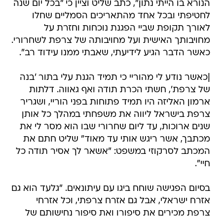
הנורא בו הייתי נתון", כתב שליט וציין כי "בכל יום שנה
לחטיפתי ובכל אחד מהתאריכים הסמליים שחלו
לאורך תקופת שביי הפגנת נוכחות וחזרת על
מחויבותך האישית ועל מחויבותה של צרפת לשחרורי.
כאשר הדבר הגיע לידיעתי, שאבתי ממנו עידוד רב".
|כאשר נודע לי מהוריי כי תמיד הגנת עלי בתור 'בנה
של צרפת', חשתי הכרת תודה ואף גאווה. דלתות
ארמון האליזה היו תמיד פתוחות בפני הוריי, ושגריר
צרפת בישראל ליווה את משפחתי במהלך כל אותן
שנים ארוכות, עד ליום שחרורי שבו הוא מסר לי את
מכתבך, אשר ריגש אותי עד מאוד" שליט חתם את
המכתב לסרקוזי במשפט: "אשאר לך אסיר תודה כל
חיי".
בסיום הפגישה שוחח ביגו עם עיתונאים. "גלעד הוא גם
אזרח ישראלי, אבל גם אזרח צרפתי, וכל אזרחי
צרפת מכירים את סיפורו ואת סיפור נחישותם של