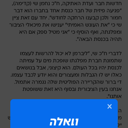
חדשות חבר ועדת האתיקה, ח"כ נחמן שי (קדימה),
"פגיעה פיזית של חבר כנסת אחד בחברו הוא דבר
חמור ולכן קבענו הרחקה לחודש". יחד עם זאת ציין
שי כי "את העונש האמיתי" יענישו את מיכאלי הציבור
ומפלגתה, ואף הוסיף כי "אני מטיל ספק אם היא
תהיה בכנסת הבאה".
לדברי ח"כ שי, "ליברמן לא יכול להרשות לעצמו
שתמונת חברת מפלגתו שופכת מים על עמיתה
לכנסת יהיו בכל העולם. הוא קיצוני, אבל בנושאים
כאלו יש לו הגבלות ומעצורים והוא יודע לכבד עצמו.
די ברור שהקריירה הפוליטית שלה נגמרה אתמול.
אנחנו בעין הציבורית ובסוף היא זאת ששופטת
אותנו".
הוועדה החליטה כי מיכאלי תורחק למשך חודש
מדיוני המליאה ומהשתתפות בוועדות הכנסת. העונש
ייכנס לתוקפו מחר, ומיכאלי תורשה להגיע למליאה