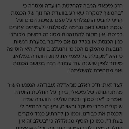
ח"כ מיכאלי הגיבה להחלטת הוועדה ומסרה כי
"בהמשך למקרה שאירע בוועדת החינוך של הכנסת
הריני להביע התנצלותי על עצם שפיכת המים ועל
עגמת הנפש באם נגרמה למפלגתי ולעמיתים אחרים
בכנסת. אין מקום להתנהגות מסוג זה במשכן מכובד
כגון הכנסת או בכלל גם אם מדובר בסערת רגשות
הנובעת מהמקום הפנימי והנעלב ביותר". היא הוסיפה
כי היא "מקבלת על עצמי את עונש הוועדה במלואו.
מיותר לציין שישנה עוד עבודה רבה במושב הכנסת
ואני מתחייבת להשלימה".
לצד זאת, ח"כ ראלב מג'אדלה (עבודה), הנפגע הישיר
מהתנהגותה של מיכאלי, בירך על החלטת הוועדה
ואמר כי "אני סמוך ובטוח שלעיני הוועדה עמדו
שיקולים כבדי משקל וראויים, ובעיקר להחזיר לי
ולכנסת את כבודנו, וכמו כן להרתיע כנגד מקרים
בעתיד". כמו כן הוסיף מג'אדלה כי "בשלב זה אין
החלטה מצדי לגבי המשך הפרשה, וכל האופציות