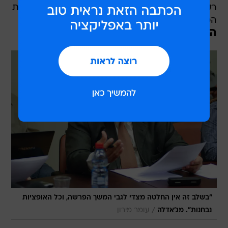
רק כדי להשתתף בהצבעות המתקיימות בה ובוועדות
הכנסת.
הח"כים התבדחו: "הבקבוק שלי ריק"
"בשלב זה אין החלטה מצדי לגבי המשך הפרשה, וכל האופציות
/
נבחנות". מג'אדלה
עומר מירון