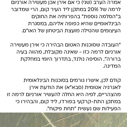
אמרה הערב (שני) כי אם אירן אכן מעשירה אורניום
לרמה של 20% במתקן ליד העיר קום, הרי שמדובר
ב"הסלמה נוספת" בהפרותיה את החוקים
הבינלאומיים שהיא כפופה אליהם, במסגרת
העיצומים שהטילה מועצת הביטחון של האו"ם.
"העובדה שסוכנות האטום הבהירה כי אירן מעשירה
אורניום לרמה כזו - שאינה מקובלת, מהווה בעיה
ברורה", הוסיפה נולנד, בתדרוך היומי במחלקת
המדינה.
קודם לכן, אישרו גורמים בסוכנות הבינלאומית
לאנרגיה אטומית (סבא"א) את הודעת אירן
מהצהריים, לפיה היא החלה להעשיר אורניום לרמה זו
במתקן התת-קרקעי בפורדו, ליד קום, והבהירו כי
הפעילות שם נעשית "תחת פיקוח".