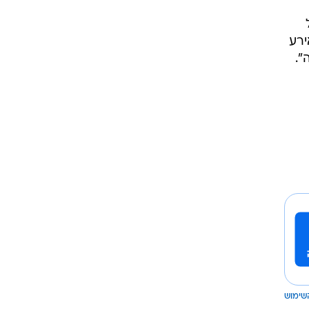
ירע
".
שימוש