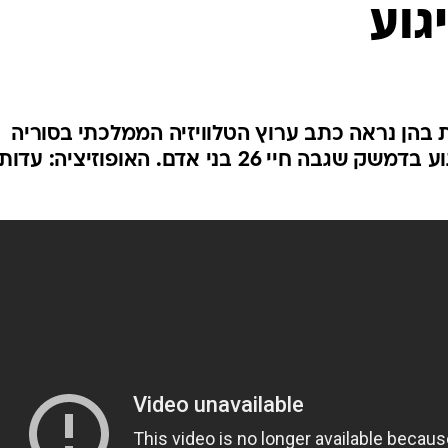
גוע
המייל האדום
בהן נראה כתב ערוץ הטלוויזיה הממלכתי בסוריה
כשהוא מפזר שקיות בזירת הפיגוע בדמשק שגבה חיי 26 בני אדם. האופוזיציה: עדות