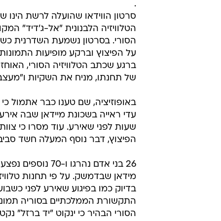
.
סרטון הווידאו שהועלה לרשת הינו ש
הטלוויזיה הלבנונית "אל-ג'דיד" המ
הסורי. בסרטון נשמעת השדרנית כש
על הפיצוץ וברקע מופיעות התמונות 
ברגע שכתב הטלוויזיה הסורי, האוחז 
של תחנתו, מניח את השקיות ו"מעצב
באופוזיציה, שם טענו כבר אתמול כי
עדי ראייה בשכונת מיידאן שבה אירע
שעות לפני שאירע. עוד מסרו כי צוו
הפיצוץ, דבר נוסף המעלה חשד סביב ז
26 בני אדם נהרגו
מידאן שבדמשק. על פי תחנות טלוויז
התקשורת הממלכתיים בסוריה תמונות 
הסורי הבהיר כי ינקוט "יד ברזל" נק