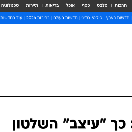
תרבות
סלבס
כסף
אוכל
בריאות
תיירות
טכנולוגיה
חדשות בארץ
פוליטי-מדיני
חדשות בעולם
בחירות 2026
עוד בחדשות
אירועים בארץ
פוליטיקה וממשל
המזרח התיכון
דעות ופרשנויו
חדשות פלילים ומשפט
יחסי חוץ
אירופה
סרי ושלזינגר
חינוך
אמריקה
פרויקטים מיוח
ישראלים בחו"ל
אסיה והפסיפיק
אסור לפספס
בריאות
אפריקה
מדע וסביבה
חברה ורווחה
הנחיות פיקוד 
ארכיון מדורים
זמני כניסת ש
לוח חופשות וח
לוח שנה
חדשות יהדות
כך "עיצב" השלטון
חדשות המשפ