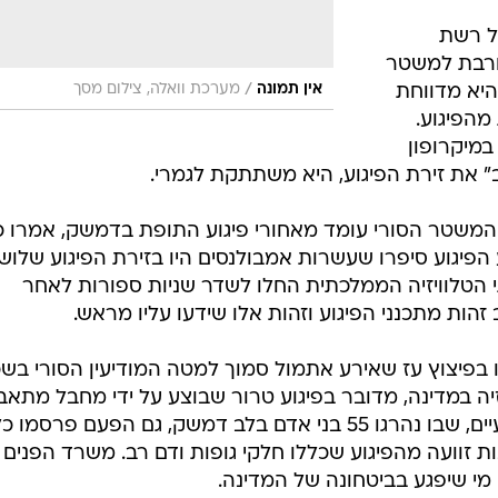
ל רשת
קורבת למשטר
/
אין תמונה
מערכת וואלה, צילום מסך
היא מדווחת
מהפיגוע.
במיקרופון
" את זירת הפיגוע, היא משתתקת לגמרי.
 המשטר הסורי עומד מאחורי פיגוע התופת בדמשק, אמרו כ
 הפיגוע סיפרו שעשרות אמבולנסים היו בזירת הפיגוע שלוש
תי הטלוויזיה הממלכתית החלו לשדר שניות ספורות לאחר
הות מתכנני הפיגוע וזהות אלו שידעו עליו מראש.
 ו-70 נוספים נפצעו בפיצוץ עז שאירע אתמול סמוך למטה המודיעין הסורי ב
יה במדינה, מדובר בפיגוע טרור שבוצע על ידי מחבל מתאב
בדיוק כמו בפיגוע שאירע לפני כשבועיים, שבו נהרגו 55 בני אדם בלב דמשק, גם הפעם פרסמו 
זוועה מהפיגוע שכללו חלקי גופות ודם רב. משרד הפנים
ט מי שיפגע בביטחונה של המדינה.