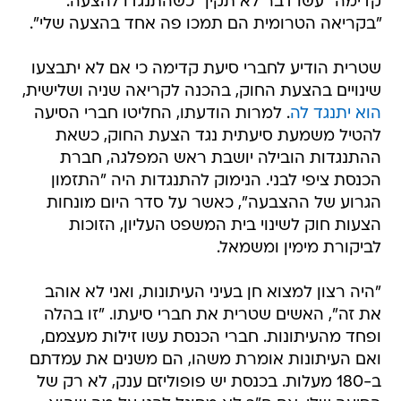
קדימה "עשו דבר לא תקין" כשהתנגדו להצעה:
"בקריאה הטרומית הם תמכו פה אחד בהצעה שלי".
שטרית הודיע לחברי סיעת קדימה כי אם לא יתבצעו
שינויים בהצעת החוק, בהכנה לקריאה שניה ושלישית,
הוא יתנגד לה
. למרות הודעתו, החליטו חברי הסיעה
להטיל משמעת סיעתית נגד הצעת החוק, כשאת
ההתנגדות הובילה יושבת ראש המפלגה, חברת
הכנסת ציפי לבני. הנימוק להתנגדות היה "התזמון
הגרוע של ההצבעה", כאשר על סדר היום מונחות
הצעות חוק לשינוי בית המשפט העליון, הזוכות
לביקורת מימין ומשמאל.
"היה רצון למצוא חן בעיני העיתונות, ואני לא אוהב
את זה", האשים שטרית את חברי סיעתו. "זו בהלה
ופחד מהעיתונות. חברי הכנסת עשו זילות מעצמם,
ואם העיתונות אומרת משהו, הם משנים את עמדתם
ב-180 מעלות. בכנסת יש פופוליזם ענק, לא רק של