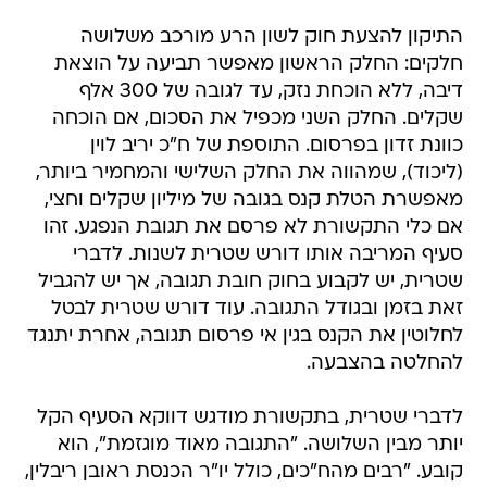
התיקון להצעת חוק לשון הרע מורכב משלושה
חלקים: החלק הראשון מאפשר תביעה על הוצאת
דיבה, ללא הוכחת נזק, עד לגובה של 300 אלף
שקלים. החלק השני מכפיל את הסכום, אם הוכחה
כוונת זדון בפרסום. התוספת של ח"כ יריב לוין
(ליכוד), שמהווה את החלק השלישי והמחמיר ביותר,
מאפשרת הטלת קנס בגובה של מיליון שקלים וחצי,
אם כלי התקשורת לא פרסם את תגובת הנפגע. זהו
סעיף המריבה אותו דורש שטרית לשנות. לדברי
שטרית, יש לקבוע בחוק חובת תגובה, אך יש להגביל
זאת בזמן ובגודל התגובה. עוד דורש שטרית לבטל
לחלוטין את הקנס בגין אי פרסום תגובה, אחרת יתנגד
להחלטה בהצבעה.
לדברי שטרית, בתקשורת מודגש דווקא הסעיף הקל
יותר מבין השלושה. "התגובה מאוד מוגזמת", הוא
קובע. "רבים מהח"כים, כולל יו"ר הכנסת ראובן ריבלין,