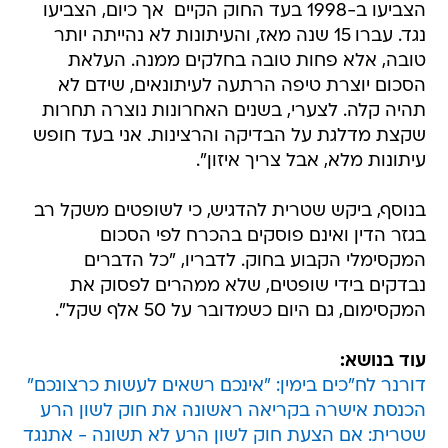
הצביעו ב-1998 בעד החוק הקיים  אך כיום, הצביעו
נגד. עברו 15 שנה מאז, והעיתונות לא נהייתה יותר
טובה, אלא פחות טובה בחלקים ממנה. העלאת
הסכום יוצרת טיפה הרתעה לעיתונאים, שידם לא
תהיה קלה. לצערי, בשנים האחרונות נוצרה תחרות
שקצת מדלגת על הבדיקה והרצינות. אני בעד חופש
עיתונות מלא, אבל צריך איזון".
בנוסף, ביקש שטרית להדגיש, כי לשופטים משקל רב
בגזר הדין ואינם פוסקים בהכרח לפי הסכום
המקסימלי הקבוע בחוק. לדבריו, "כל הדברים
נבדקים בידי שופטים, שלא ממהרים לפסוק את
המקסימום, גם היום כשמדובר על 50 אלף שקל".
עוד בנושא:
דורנר לח"כים בימין: "אינכם רשאים לעשות כרצונכם"
הכנסת אישרה בקריאה ראשונה את חוק לשון הרע
שטרית: אם הצעת חוק לשון הרע לא תשונה - אתנגד