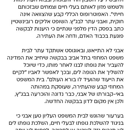
ולהבשיל על חשבון החי והצומח, ובבוא העת למות
ולשמש מזון לאותם בעלי חיים וצמחים שבזכותם
חייתי". האפוטרופוס הכללי קבע שהצוואה אינה
חוקית, ואבני עתר לבג"ץ. השופט אליקים רובינשטיין
כתב בפסק הדין מלפני שנתיים כי היענות לבקשה
פוגעת בכבוד האדם, ודחה את העתירה.
אבני לא התייאש, ובאוגוסט אשתקד עתר לבית
משפט המחוזי בתל אביב בבקשה שיחייב את המדינה
להעביר את גופתו לבנו לאחר מותו, כדי שיוכל
להשליך את הגופה לים, ובכך לאפשר לאביו "לקיים
את הייעוד שהועיד לו בורא העולם". בית המשפט
המחוזי קבע שהעתירה, שעוסקת במהותה
באי-קבורתו של אבני, כבר נדונה והוכרעה בבג"ץ,
ולכן אין מקום לדון בבקשה החדשה.
בערעור שהוגש לבית המשפט העליון טען אבני כי
בניגוד להשלכת גופתו לבעלי חיים, השלכת גופתו לים