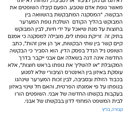
לא תגרום נזק לציבור או לסביבה, לפחות לא יותר
מאשר גופת אדם שטבע. הפעם קיבלו השופטים את
הבקשה. "המסקנה המתבקשת בהשוואה בין
המבוקש בהליך הקודם  השלכת גופת המערער
בחוצות על מנת שיאכל על ידי חיות, לבין המבוקש
בתיק זה  זריקת גופתו לים, מובילה למסקנה כי אמנם
קיים קשר בין שתי הבקשות, אך הן אינן זהות", כתב
השופט ניל הנדל בפסק הדין. הוא הסביר כי הבקשה
החדשה אינה דנה בשאלה אם אבני ייקבר בדרך
המקובלת "או להשליך את גופתו בראש חוצות", אלא
עוסקת באיזון בין האינטרס הציבורי שלא לפגוע
בכבוד הזולת ובסביבה, לבין זכות המערער שינהגו
בגופתו על פי אמונתו הפרטית, והאם חל שינוי באיזון
בעקבות בקשתו החדשה של אבני. השופטים הורו
לבית המשפט המחוזי לדון בבקשתו של אבני.
קבורה
בג"ץ