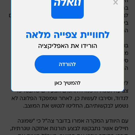
היום (שני) על ידי מפקד החטיבה אלוף-משנה אמיר
ברעם ל-30 ימי מחבוש. שמונת הלוחמים הוחזרו
לבסיסיהם ביממה האחרונה ומפקדיהם מתחו עליהם
ביקורת נוקבת בעקבות הצעד בו נקטו. מפקד
החטיבה החליט להחמיר בעונשם.
במהלך השבוע שעבר החליטו שמונת הלוחמים
מגדוד 890 לנטוש את המוצב בחברון. השמונה
סירבו למלא את המטלות שהוטלו עליהם במסגרת
התעסוקה המבצעית.
לדברי הלוחמים, הם התבקשו לבצע מטלות ניקיון,
צביעה ושמירה כמו הלוחמים הצעירים שהצטרפו
לגדוד, וסירבו לעשות כן. לאחר שמפקד הפלוגה לא
נשמע לבקשותיהם, החליטו לנטוש את המוצב.
עם היוודע המקרה אמרו בדובר צה"ל כי "שמונה
חיילים אשר נתבקשו לבצע תורנות אחזקה שגרתית,