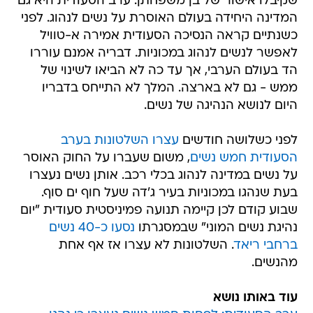
שקיבלו אישור של בן משפחתן. ערב הסעודית היא גם
המדינה היחידה בעולם האוסרת על נשים לנהוג. לפני
כשנתיים קראה הנסיכה הסעודית אמירה א-טוויל
לאפשר לנשים לנהוג במכוניות. דבריה אמנם עוררו
הד בעולם הערבי, אך עד כה לא הביאו לשינוי של
ממש - גם לא בארצה. המלך לא התייחס בדבריו
היום לנושא הנהיגה של נשים.
לפני כשלושה חודשים
עצרו השלטונות בערב
הסעודית חמש נשים
, משום שעברו על החוק האוסר
על נשים במדינה לנהוג בכלי רכב. אותן נשים נעצרו
בעת שנהגו במכוניות בעיר ג'דה שעל חוף ים סוף.
שבוע קודם לכן קיימה תנועה פמיניסטית סעודית "יום
נהיגת נשים המוני" שבמסגרתו
נסעו כ-40 נשים
ברחבי ריאד
. השלטונות לא עצרו אז אף אחת
מהנשים.
עוד באותו נושא