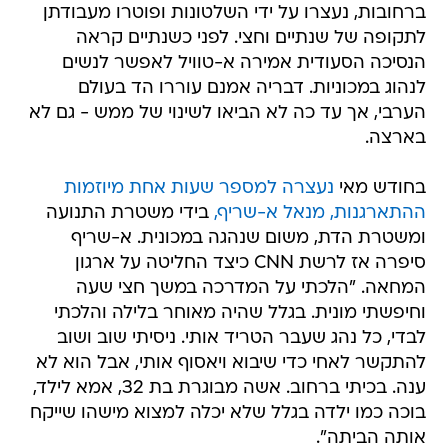
ברחובות, נעצרו על ידי השלטונות ופוטרו מעבודתן
לתקופה של שנתיים וחצי. לפני כשנתיים קראה
הנסיכה הסעודית אמירה א-טוויל לאפשר לנשים
לנהוג במכוניות. דבריה אמנם עוררו הד בעולם
הערבי, אך עד כה לא הביאו לשינוי של ממש - גם לא
בארצה.
בחודש מאי
נעצרה למספר שעות אחת מיוזמות
ההתארגנות, מנאל א-שריף,
בידי משטרת התנועה
ומשטרת הדת, משום שנהגה במכונית. א-שריף
סיפרה אז לרשת CNN כיצד החליטה על ארגון
המחאה. "הלכתי על המדרכה במשך חצי שעה
וחיפשתי מונית. בגלל שהיה מאוחר בלילה והלכתי
לבדי, כל נהג שעבר הטריד אותי. ניסיתי שוב ושוב
להתקשר לאחי כדי שיבוא ויאסוף אותי, אבל הוא לא
ענה. בכיתי ברחוב. אשה מבוגרת בת 32, אמא לילד,
בוכה כמו ילדה בגלל שלא יכלה למצוא מישהו שייקח
אותה הביתה".