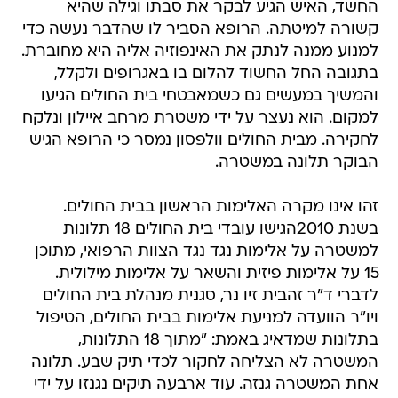
החשד, האיש הגיע לבקר את סבתו וגילה שהיא
קשורה למיטתה. הרופא הסביר לו שהדבר נעשה כדי
למנוע ממנה לנתק את האינפוזיה אליה היא מחוברת.
בתגובה החל החשוד להלום בו באגרופים ולקלל,
והמשיך במעשים גם כשמאבטחי בית החולים הגיעו
למקום. הוא נעצר על ידי משטרת מרחב איילון ונלקח
לחקירה. מבית החולים וולפסון נמסר כי הרופא הגיש
הבוקר תלונה במשטרה.
זהו אינו מקרה האלימות הראשון בבית החולים.
בשנת 2010הגישו עובדי בית החולים 18 תלונות
למשטרה על אלימות נגד נגד הצוות הרפואי, מתוכן
15 על אלימות פיזית והשאר על אלימות מילולית.
לדברי ד"ר זהבית זיו נר, סגנית מנהלת בית החולים
ויו"ר הוועדה למניעת אלימות בבית החולים, הטיפול
בתלונות שמדאיג באמת: "מתוך 18 התלונות,
המשטרה לא הצליחה לחקור לכדי תיק שבע. תלונה
אחת המשטרה גנזה. עוד ארבעה תיקים נגנזו על ידי