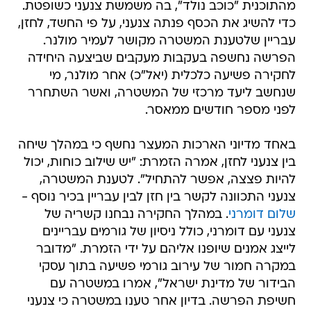
מהתוכנית "כוכב נולד", בה משמשת צנעני כשופטת.
כדי להשיג את הכסף פנתה צנעני, על פי החשד, לחזן,
עבריין שלטענת המשטרה מקושר לעמיר מולנר.
הפרשה נחשפה בעקבות מעקבים שביצעה היחידה
לחקירה פשיעה כלכלית (יאל"כ) אחר מולנר, מי
שנחשב ליעד מרכזי של המשטרה, ואשר השתחרר
לפני מספר חודשים ממאסר.
באחד מדיוני הארכות המעצר נחשף כי במהלך שיחה
בין צנעני לחזן, אמרה הזמרת: "יש שילוב כוחות, יכול
להיות פצצה, אפשר להתחיל". לטענת המשטרה,
צנעני התכוונה לקשר בין חזן לבין עבריין בכיר נוסף -
שלום דומרני
. במהלך החקירה נבחנו קשריה של
צנעני עם דומרני, כולל ניסיון של גורמים עבריינים
לייצג אמנים שיופנו אליהם על ידי הזמרת. "מדובר
במקרה חמור של עירוב גורמי פשיעה בתוך עסקי
הבידור של מדינת ישראל", אמרו במשטרה עם
חשיפת הפרשה. בדיון אחר טענו במשטרה כי צנעני