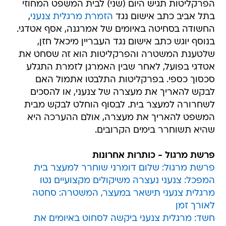
הפרקליטות תגיש היום (שני) לבית המשפט המחוזי
בתל אביב כתב אישום נגד
הזמרת מרגלית צנעני
,
החשודה בסחיטה באיומים של אמרגנה, אסף אטדגי.
בנוסף יוגש כתב אישום נגד העבריין מיכאל חזן,
שלטענת המשטרה והפרקליטות הוא זה שסחט את
אטדגי בפועל, לאחר שבין האמרגן לזמרת התגלע
סכסוך כספי. בפרקליטות התלבטו אתמול האם
לבקש להאריך את מעצרה של צנעני, או להסכים
לשחרורה למעצר בית. לבסוף הוחלט לבקש מבית
המשפט להאריך את מעצרה, אולם ההערכה היא
שהיא תשוחרר בימים הקרובים.
פרשת מרגול - כותרות אחרונות
פרשת מרגול: שלום דומרני שוחרר למעצר בית
המפכל: צנעני נעצרה משיקולים מקצועיים נטו
מרגלית צנעני תישאר במעצר, המשטרה: סחטה
לאורך זמן
חשד: מרגלית צנעני ביקשה לסחוט באיומים את