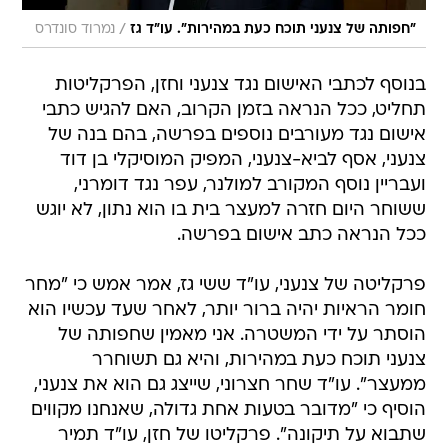
/
"חפותה של צנעני תוכח כעת במהירות". עו"ד גז
נמרוד סונדרס
בנוסף לכתבי האישום נגד צנעני וחזן, הפרקליטות
תחליט, ככל הנראה בזמן הקרוב, האם להגיש כתבי
אישום נגד מעורבים נוספים בפרשה, בהם בנה של
צנעני, אסף לביא-צנעני, המפיק המוסיקלי בן דוד
ועבריין נוסף המקורב למולנר, עפר נגד דומרני,
ששוחר היום חזרה למעצר בית בו הוא נתון, לא יוגש
ככל הנראה כתב אישום בפרשה.
פרקליטה של צנעני, עו"ד ששי גז, אמר אמש כי "מחר
חומר הראיות יהיה ברור יותר, לאחר שעד עכשיו הוא
הוסתר על ידי המשטרה. אני מאמין שחפותה של
צנעני תוכח כעת במהירות, והיא גם תשוחרר
ממעצר". עו"ד שחר חצרוני, שייצג גם הוא את צנעני,
הוסיף כי "מדובר בטעות אחת גדולה, שאנחנו מקווים
שתבוא על תיקונה". פרקליטו של חזן, עו"ד תמיר