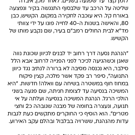
לזמן קצר עד שפגעה בשניים. לאחר מכן, איבדה
שליטה על הרכב עד שלבסוף התנגשה בקיר ונפצעה
באורח קל. היא עוכבה לחקירה במקום. הקשיש, כבן
80, והאישה בשנות ה-40 לחייה פונו על ידי צוותי
מד"א לבית החולים רמב"ם בעיר, שם נקבע מותו של
הקשיש.
"הנהגת נסעה דרך רחוב יד לבנים לכיוון שכונת נווה
שאנן וכשהגיעה לכיכר לפני הפנייה לרחוב אבא הלל
סילבר, היא נכנסה מסיבה לא ברורה לנתיב נגד כיוון
התנועה", סיפר רב פקד אשר מלכה, קצין פיקוח
במחוז חוף במשטרה בשיחה עם וואלה! חדשות. "היא
המשיכה בנסיעה עד לצומת חניתה, שם פגעה בשני
הולכי הרגל. הנהגת המשיכה בנסיעה ועלתה על אי
תנועה, ונעצרה בחומה של מבנה שגובהה כ2 וחצי
מטרים". הוא הוסיף כי החוקרים מתקשים כעת לגבות
עדות מהנהגת, ששרויה בבלבול ובהלם עקב האירוע.