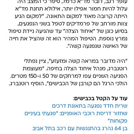
עופר רגב, דובר מד"א כרמל, סיפר כי המצב היה
עלול להיות חמור אפילו יותר, אילולא תחנת מד"א
הייתה קרובה מאוד למקום התאונה. "למקום הגיע
צוות מורחב של פרמדיקים לטפל בשני הנפגעים,
בסיוע כונן של "איחוד הצלה" עד שהגיעה ניידת טיפול
נמרץ נוספת. הטיפול המהיר הוא זה שהציל את חייה
של האישה שנפגעה קשה".
"היה מדובר במראה קשה ומזעזע", ציין נפתלי
רוטנברג, מנהל איחוד הצלה בחיפה. "מעוצמת
הפגיעה השניים עפו למרחקים של 50 ו-150 מטרים.
הולכי הרגל הם קורבן של הכבישים", הוסיף רוטנברג.
עוד על הקטל בכבישים
:
שרית חדד נפגעה בתאונת דרכים
שחזור דריסת רוכבי האופניים: "פגעתי בעיניים
פקוחות"
בן 64 נהרג בהתנגשות עם רכב בתל אביב