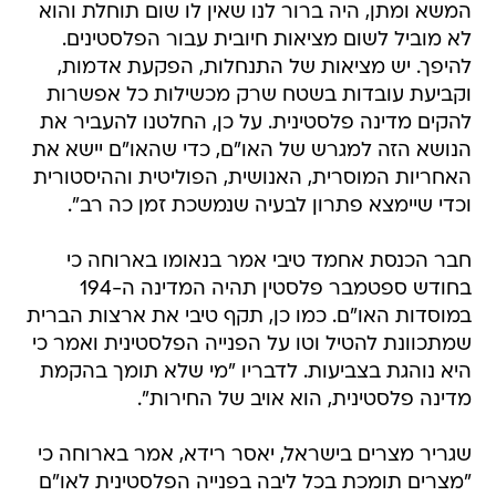
המשא ומתן, היה ברור לנו שאין לו שום תוחלת והוא
לא מוביל לשום מציאות חיובית עבור הפלסטינים.
להיפך. יש מציאות של התנחלות, הפקעת אדמות,
וקביעת עובדות בשטח שרק מכשילות כל אפשרות
להקים מדינה פלסטינית. על כן, החלטנו להעביר את
הנושא הזה למגרש של האו"ם, כדי שהאו"ם יישא את
האחריות המוסרית, האנושית, הפוליטית וההיסטורית
וכדי שיימצא פתרון לבעיה שנמשכת זמן כה רב".
חבר הכנסת אחמד טיבי אמר בנאומו בארוחה כי
בחודש ספטמבר פלסטין תהיה המדינה ה-194
במוסדות האו"ם. כמו כן, תקף טיבי את ארצות הברית
שמתכוונת להטיל וטו על הפנייה הפלסטינית ואמר כי
היא נוהגת בצביעות. לדבריו "מי שלא תומך בהקמת
מדינה פלסטינית, הוא אויב של החירות".
שגריר מצרים בישראל, יאסר רידא, אמר בארוחה כי
"מצרים תומכת בכל ליבה בפנייה הפלסטינית לאו"ם