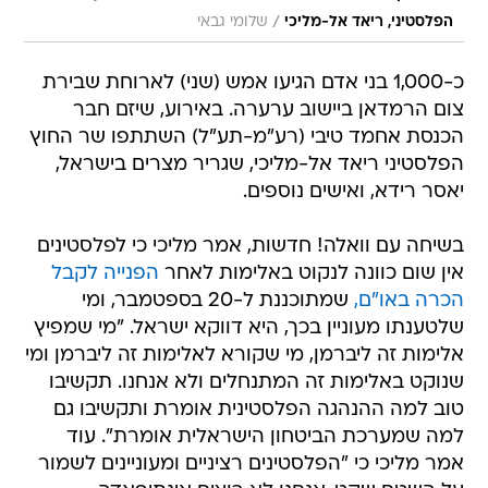
/
הפלסטיני, ריאד אל-מליכי
שלומי גבאי
כ-1,000 בני אדם הגיעו אמש (שני) לארוחת שבירת
צום הרמדאן ביישוב ערערה. באירוע, שיזם חבר
הכנסת אחמד טיבי (רע"מ-תע"ל) השתתפו שר החוץ
הפלסטיני ריאד אל-מליכי, שגריר מצרים בישראל,
יאסר רידא, ואישים נוספים.
בשיחה עם וואלה! חדשות, אמר מליכי כי לפלסטינים
אין שום כוונה לנקוט באלימות לאחר
הפנייה לקבל
הכרה באו"ם,
שמתוכננת ל-20 בספטמבר, ומי
שלטענתו מעוניין בכך, היא דווקא ישראל. "מי שמפיץ
אלימות זה ליברמן, מי שקורא לאלימות זה ליברמן ומי
שנוקט באלימות זה המתנחלים ולא אנחנו. תקשיבו
טוב למה ההנהגה הפלסטינית אומרת ותקשיבו גם
למה שמערכת הביטחון הישראלית אומרת". עוד
אמר מליכי כי "הפלסטינים רציניים ומעוניינים לשמור