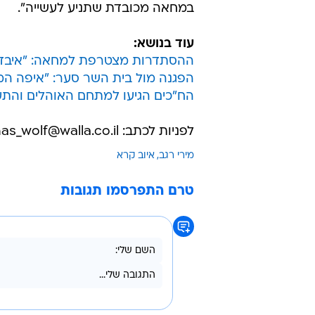
במחאה מכובדת שתניע לעשייה".
עוד בנושא:
ההסתדרות מצטרפת למחאה: "איבדנ
הפגנה מול בית השר סער: "איפה המ
הח"כים הגיעו למתחם האוהלים והתע
לפניות לכתב: pinhas_wolf@walla.co.il
מירי רגב
איוב קרא
טרם התפרסמו תגובות