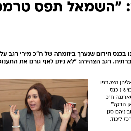
המייל האדום
ב: "השמאל תפס טרמפ
ו בכנס חירום שנערך ביוזמתה של ח"כ מירי רגב על
תית. רגב הצהירה: "לא ניתן לאף גורם את התענוג
אליהן הצטרפו
ישי) כנס
ארגנה ח"כ
אן הדקל"
50 בני אדם וביניהם סגן
ז ליכוד.