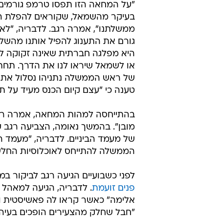
"על המחאה הזו תפסו טרמפ גורמים פ
בעיקר מהשמאל, שקוראים להפלת הל
ממשלתנו", אמרה רגב. לדבריה, "לא 
גורם את התענוג להפיל אותנו מהשלטו
היא מפלגה חברתית שאינה זקוקה לש
או לשמאל שיראו לנו את הדרך. תחת 
של ראש הממשלה נתניהו נסלול את ה
טענה כי "עצם קיום הכנס מעיד על תק
בהתייחסה למהות המחאה, אמרה רגב 
מובן". בהמשך נאומה, הצביעה רגב 
של מעמד הביניים. לדבריה, "מעמד ה
הממשלה להתייחס לאוכלוסיות החלש
לפני כשבועיים הגיעה רגב לביקור 
פנים זועמת
. לדבריה, הגיעה למאהל
אלימה" כאשר קראו לה פאשיסטית וט
"חבל שחלק מהצעירים הופכים בעיה כ