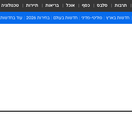
תרבות
סלבס
כסף
אוכל
בריאות
תיירות
טכנולוגיה
חדשות בארץ
פוליטי-מדיני
חדשות בעולם
בחירות 2026
עוד בחדשות
אירועים בארץ
פוליטיקה וממשל
המזרח התיכון
דעות ופרשנויו
חדשות פלילים ומשפט
יחסי חוץ
אירופה
סרי ושלזינגר
חינוך
אמריקה
פרויקטים מיוח
ישראלים בחו"ל
אסיה והפסיפיק
אסור לפספס
בריאות
אפריקה
מדע וסביבה
חברה ורווחה
הנחיות פיקוד 
ארכיון מדורים
זמני כניסת ש
לוח חופשות וח
לוח שנה
חדשות יהדות
חדשות המשפ