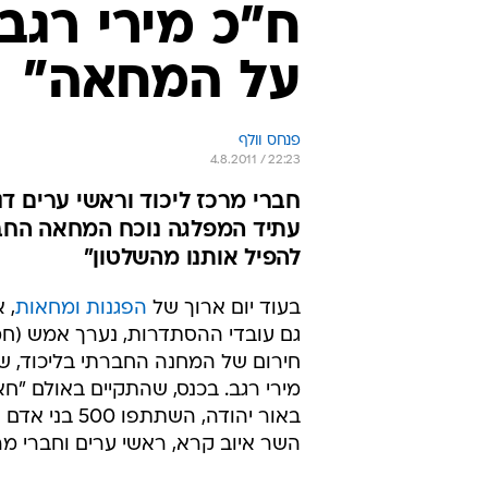
ח"כ מירי רג
על המחאה"
פנחס וולף
4.8.2011 / 22:23
חברי מרכז ליכוד וראשי ערים דנ
עתיד המפלגה נוכח המחאה החבר
להפיל אותנו מהשלטון"
בעוד יום ארוך של
הפגנות ומחאות
, 
גם עובדי ההסתדרות, נערך אמש (חמ
חירום של המחנה החברתי בליכוד, ש
מירי רגב. בכנס, שהתקיים באולם "ח
באור יהודה, השתתפו 0
השר איוב קרא, ראשי ערים וחברי מרכ