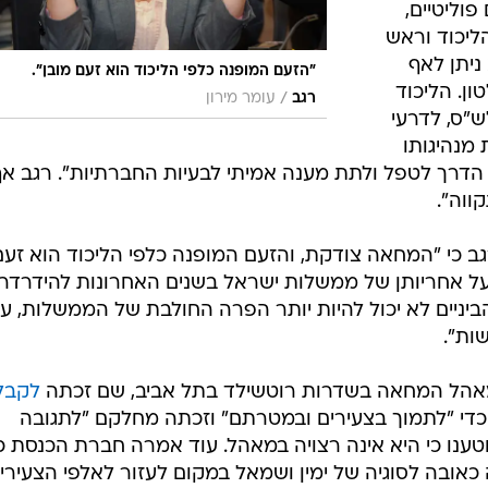
וליטיים,
יכוד וראש
ניתן לאף
"הזעם המופנה כלפי הליכוד הוא זעם מובן".
ן. הליכוד
/
רגב
עומר מירון
"ס, לדרעי
מנהיגותו
דרך לטפל ולתת מענה אמיתי לבעיות החברתיות". רגב אף
ווה".
כי "המחאה צודקת, והזעם המופנה כלפי הליכוד הוא זעם
על אחריותן של ממשלות ישראל בשנים האחרונות להידרדרו
ביניים לא יכול להיות יותר הפרה החולבת של הממשלות, ע
ות".
במאהל המחאה בשדרות רוטשילד בתל אביב, שם זכתה
לקבל
 כדי "לתמוך בצעירים ובמטרתם" וזכתה מחלקם "לתגובה
ענו כי היא אינה רצויה במאהל. עוד אמרה חברת הכנסת כ
אובה לסוגיה של ימין ושמאל במקום לעזור לאלפי הצעירי