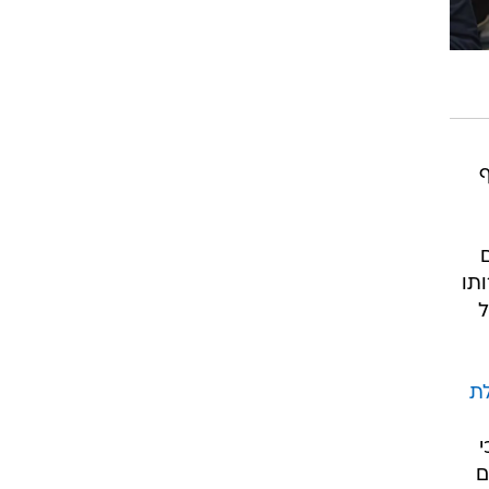
תו
ל
ת
י
ם