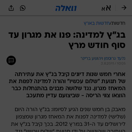
חדשות
/
חדשות בארץ
בג"ץ למדינה: פנו את מגרון עד
סוף חודש מרץ
גלעד גרוסמן ויהושע בריינר
2.8.2011 / 10:05
אחרי חמש שנות דיונים קיבל בג"ץ את עתירתה
של תנועת "שלום עכשיו" והורה למדינה לפנות את
המאחז מגרון. נגד שלושה מבנים בהתנחלות כבר
הוצאו צווי הריסה - שביצועם עדיין מתעכב
מאבק בן חמש שנים הגיע לסיומו: בג"ץ הורה היום
(שלישי) למדינה לפנות את המאחז מגרון שמצפון
לירושלים עד ה-31 במרץ 2012. בכך קיבל בג"ץ את
העתירה שהוגשה על ידי תנועת "שלום עכשיו" נגד