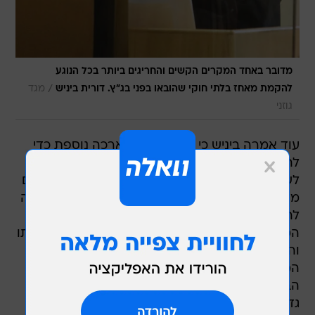
מדובר באחד המקרים הקשים והחריגים ביותר בכל הנוגע
/
להקמת מאחז בלתי חוקי שהובאו בפני בג"ץ. דורית ביניש
מגד
גוזני
עוד אמרה ביניש כי לא ניתן לתת ארכה נוספת כדי
להמתין להשלמת התוכנית להעביר את התושבים
לשכונה שתוקם בהתנחלות אדם הסמוכה. השופטים
מתחו ביקורת על התנהלות המדינה וטענו שניתן היה
להקטין או לבטל את הקושי בפינוי המאחז, לו הייתה
המדינה פועלת בצורה אפקטיבית ומונעת את הקמתו
והתרחבותו. ביניש ציינה כי מתחילת הדרך טענה
המדינה שלא ניתן להשלים עם קיומו של המאחז
הבלתי חוקי, אולם במהלך חמש השנים, המאחז רק
גדל והתרחב. "השתלשלות זו בעייתית בלשון