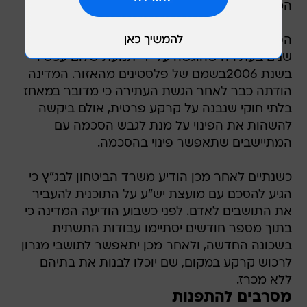
המעטה", כתבה ביניש.
הפסיקה היום באה לאחר שבג"ץ דן במשך חמש
שנים בעתירה שהוגשה על ידי תנועת שלום עכשיו
בשנת 2006בשמם של פלסטינים מהאזור. המדינה
הודתה כבר לאחר הגשת העתירה כי מדובר במאחז
בלתי חוקי שנבנה על קרקע פרטית, אולם ביקשה
להשהות את הפינוי על מנת לגבש הסכמה עם
המתיישבים שתאפשר פינוי בהסכמה.
כשנתיים לאחר מכן הודיע משרד הביטחון לבג"ץ כי
הגיע להסכם עם מועצת יש"ע על התוכנית להעביר
את התושבים לאדם. לפני כשבוע הודיעה המדינה כי
בתוך מספר חודשים יסתיימו עבודות התשתית
בשכונה החדשה, ולאחר מכן יתאפשר לתושבי מגרון
לרכוש קרקע במקום, שם יוכלו לבנות את בתיהם
ללא מכרז.
מסרבים להתפנות