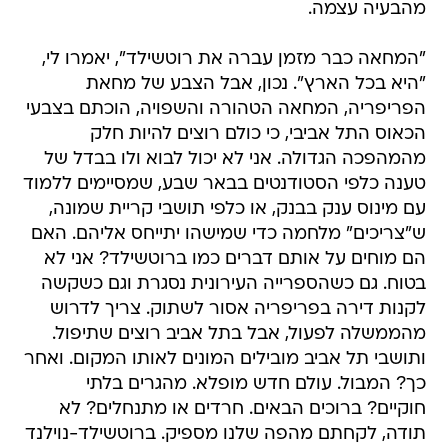
מהבעיה עצמה.
"המחאה כבר מזמן עברה את רוטשילד", יאמרו לי,
"היא בכל הארץ". נכון, אבל הצבע של מחאת
הפריפריה, המחאה הטהורה והשפויה, הוכתם בצבעי
הכאוס התל אביבי, כי כולם רוצים להיות חלק
מהמהפכה הגדולה. אני לא יכול לבוא ולו בבדל של
טענה כלפי הסטודנטים בבאר שבע, שמסיימים ללמוד
עם מינוס ענק בבנק, או כלפי תושבי קריית שמונה,
ש"צריכים" מלחמה כדי שמישהו יתייחס אליהם. האם
הם מוחים על אותם דברים כמו ברוטשילד? אני לא
בטוח. גם כשהספרייה העירונית נסגרת וגם כשקשה
לקנות דירה בפריפריה אסור לשתוק. צריך לדרוש
מהממשלה לפעול, אבל בתל אביב רוצים שתיפול.
ותושבי תל אביב מובילים המונים לאותו המקום. ואחר
כך? המבול. עולם חדש מופלא. מהגרים בלתי
חוקיים? ברוכים הבאים. חרדים או מתנחלים? לא
תודה, לקחתם מהפה שלנו מספיק. ברוטשילד-נוילנד