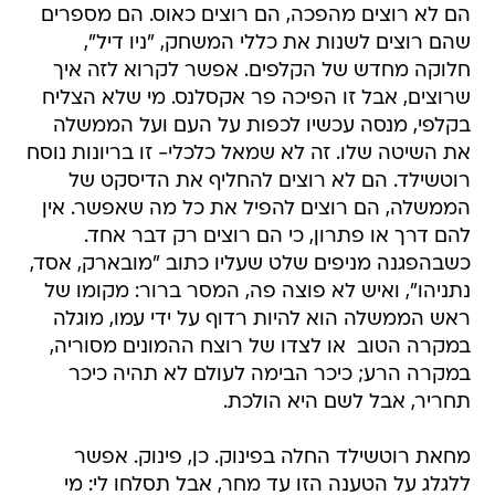
הם לא רוצים מהפכה, הם רוצים כאוס. הם מספרים
שהם רוצים לשנות את כללי המשחק, "ניו דיל",
חלוקה מחדש של הקלפים. אפשר לקרוא לזה איך
שרוצים, אבל זו הפיכה פר אקסלנס. מי שלא הצליח
בקלפי, מנסה עכשיו לכפות על העם ועל הממשלה
את השיטה שלו. זה לא שמאל כלכלי- זו בריונות נוסח
רוטשילד. הם לא רוצים להחליף את הדיסקט של
הממשלה, הם רוצים להפיל את כל מה שאפשר. אין
להם דרך או פתרון, כי הם רוצים רק דבר אחד.
כשבהפגנה מניפים שלט שעליו כתוב "מובארק, אסד,
נתניהו", ואיש לא פוצה פה, המסר ברור: מקומו של
ראש הממשלה הוא להיות רדוף על ידי עמו, מוגלה
במקרה הטוב  או לצדו של רוצח ההמונים מסוריה,
במקרה הרע; כיכר הבימה לעולם לא תהיה כיכר
תחריר, אבל לשם היא הולכת.
מחאת רוטשילד החלה בפינוק. כן, פינוק. אפשר
ללגלג על הטענה הזו עד מחר, אבל תסלחו לי: מי