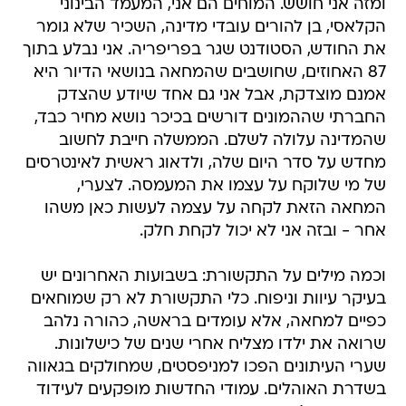
ומזה אני חושש. המוחים הם אני, המעמד הבינוני
הקלאסי, בן להורים עובדי מדינה, השכיר שלא גומר
את החודש, הסטודנט שגר בפריפריה. אני נבלע בתוך
87 האחוזים, שחושבים שהמחאה בנושאי הדיור היא
אמנם מוצדקת, אבל אני גם אחד שיודע שהצדק
החברתי שההמונים דורשים בכיכר נושא מחיר כבד,
שהמדינה עלולה לשלם. הממשלה חייבת לחשוב
מחדש על סדר היום שלה, ולדאוג ראשית לאינטרסים
של מי שלוקח על עצמו את המעמסה. לצערי,
המחאה הזאת לקחה על עצמה לעשות כאן משהו
אחר - ובזה אני לא יכול לקחת חלק.
וכמה מילים על התקשורת: בשבועות האחרונים יש
בעיקר עיוות וניפוח. כלי התקשורת לא רק שמוחאים
כפיים למחאה, אלא עומדים בראשה, כהורה נלהב
שרואה את ילדו מצליח אחרי שנים של כישלונות.
שערי העיתונים הפכו למניפסטים, שמחולקים בגאווה
בשדרת האוהלים. עמודי החדשות מופקעים לעידוד