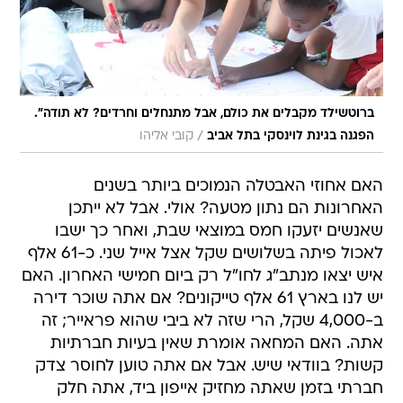
ברוטשילד מקבלים את כולם, אבל מתנחלים וחרדים? לא תודה".
/
הפגנה בגינת לוינסקי בתל אביב
קובי אליהו
האם אחוזי האבטלה הנמוכים ביותר בשנים
האחרונות הם נתון מטעה? אולי. אבל לא ייתכן
שאנשים יזעקו חמס במוצאי שבת, ואחר כך ישבו
לאכול פיתה בשלושים שקל אצל אייל שני. כ-61 אלף
איש יצאו מנתב"ג לחו"ל רק ביום חמישי האחרון. האם
יש לנו בארץ 61 אלף טייקונים? אם אתה שוכר דירה
ב-4,000 שקל, הרי שזה לא ביבי שהוא פראייר; זה
אתה. האם המחאה אומרת שאין בעיות חברתיות
קשות? בוודאי שיש. אבל אם אתה טוען לחוסר צדק
חברתי בזמן שאתה מחזיק אייפון ביד, אתה חלק