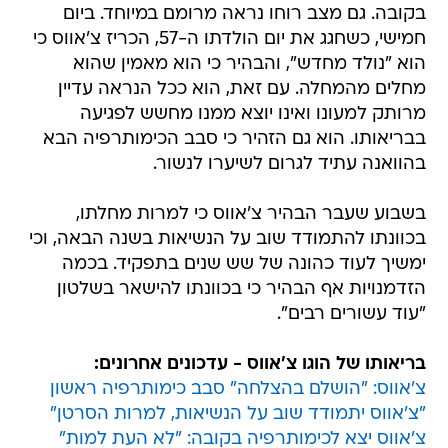
בקובה. גם מצב רוחו נראה מרומם במיוחד. ביום
חמישי, כשחגג את יום הולדתו ה-57, הכריז צ'אווס כי
הוא "נולד מחדש", והבהיר כי הוא מאמין שהוא
מחלים מהמחלה. עם זאת, הוא ככל הנראה עדיין
מרותק למעונו ואינו יוצא ממנו מחשש לפגיעה
בבריאותו. הוא גם הזהיר כי סבב הכימותרפיה הבא
בהוואנה עתיד לגרום לשיערו לנשור.
בשבוע שעבר הבהיר צ'אווס כי למרות מחלתו,
בכוונתו להתמודד שוב על הנשיאות בשנה הבאה, וכי
ימשיך לעוד כהונה של שש שנים בתפקיד. בכמה
הזדמנויות אף הבהיר כי בכוונתו להישאר בשלטון
"עוד עשורים רבים".
בריאותו של הוגו צ'אווס - עדכונים אחרונים:
צ'אווס: "הושלם בהצלחה" סבב כימותרפיה ראשון
"צ'אווס יתמודד שוב על הנשיאות, למרות הסרטן"
צ'אווס יצא לכימותרפיה בקובה: "לא העת למות"