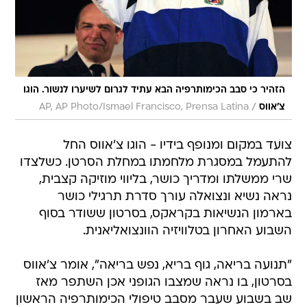
הזהיר כי סבב הכימותרפיה הבא עתיד לגרום לשיערו לנשור. הוגו
/
צ'אווס
AP, AP Photo/Ismael Francisco, Prensa Latina
צועד במקום ומנופף בידיו - הוגו צ'אווס החל
להתעמל במסגרת מלחמתו במחלת הסרטן. כשלצדו
שרי ממשלתו ומדריך כושר, בליווי מוזיקה קצבית,
נראה נשיא ונצואלה עורך סדרת תרגילי כושר
בארמון הנשיאות בקראקס, בסרטון ששודר בסוף
השבוע האחרון בטלוויזיה הוונצואליאנית.
"תנועה בריאה, גוף בריא, נפש בריאה", אומר צ'אווס
בסרטון, בו נראה שמצבו הגופני אכן השתפר מאז
שב בשבוע שעבר מסבב טיפולי הכימותרפיה הראשון