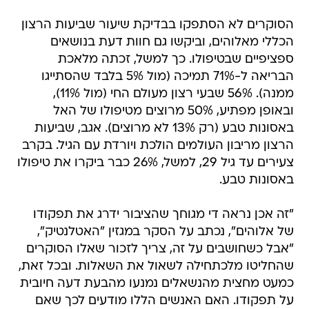
הסוקרים לא הסתפקו בבדיקת שיעור שביעות הרצון
הכללי מאלוהים, וביקשו גם חוות דעת בנושאים
ספציפיים שבטיפולו. כך למשל, זכתה מלאכת
הבריאה ל-71% תמיכה (מול 5% בלבד שהסתייגו
ממנה). 56% שבעי רצון מעולם החי (מול 11%),
ובאופן מפתיע, 50% מרוצים מטיפולו של האל
באסונות טבע (רק 13% לא מרוצים). אגב, שביעות
הרצון מריבון העולמים הולכת ויורדת עם הגיל. בקרב
צעירים עד גיל 29, למשל, 26% כבר ביקרו את טיפולו
באסונות טבע.
"זה אכן נראה די מגוחך שהציבור ידרג את תפקודו
של אלוהים", נכתב על הסקר במגזין "האטלנטיק",
"אבל כשחושבים על זה, צריך לזכור שאלו הסוקרים
שהחליטו מלכתחילה לשאול את השאלות. ובכל זאת,
כמעט מחצית מהנשאלים נמנעו מהבעת דעה חיובית
על תפקודו. האם האנשים הללו מודעים לכך שאם