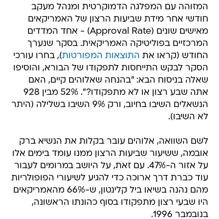
המזוהה עם המפלגה הדמוקרטית ומנהל מעקב
חודשי אחר מידת שביעות הרצון של האמריקאים
מאישים שונים (Approval Rate) - אחד המדדים
המרכזיים בפוליטיקה האמריקאית. בסקר שנערך
החודש (קראו את
התוצאות המפורטות
), בחרו עורכי
הסקר לבקש התייחסות לתפקודו של הבורא, והוסיפו
שאלה בניסוח הבא: "בהנחה שאלוהים קיים, האם
אתה שבע רצון או לא מתפקודו?". 52% מבין 928
הנשאלים השיבו בחיוב, ורק 9% השיבו בשלילה (היתר
לא השיבו).
לשם השוואה, אלוהים עובר בקלות את הנשיא ברק
אובמה, ששיעור שביעות הרצון ממנו עומד בימים אלו
על אזור ה-47%. עם זאת, על היושב במרומים לעבור
עוד כברת דרך ארוכה כדי להגיע לשיעורי הפופולריות
מהם נהנה בשיאו ביל קלינטון, ש-66% מהאמריקאים
היו שבעי רצון מתפקודו בסוף כהונתו הראשונה,
בנובמבר 1996.