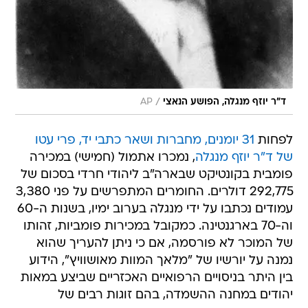
/
ד"ר יוזף מנגלה, הפושע הנאצי
AP
לפחות
31 יומנים, מחברות ושאר כתבי יד, פרי עטו
של ד"ר יוזף מנגלה
, נמכרו אתמול (חמישי) במכירה
פומבית בקונטיקט שבארה"ב ליהודי חרדי בסכום של
292,775 דולרים. החומרים המתפרשים על פני 3,380
עמודים נכתבו על ידי מנגלה בערוב ימיו, בשנות ה-60
וה-70 בארגנטינה. כמקובל במכירות פומביות, זהותו
של המוכר לא פורסמה, אם כי ניתן להעריך שהוא
נמנה על יורשיו של "מלאך המוות מאושוויץ", הידוע
בין היתר בניסויים הרפואיים האכזריים שביצע במאות
יהודים במחנה ההשמדה, בהם זוגות רבים של