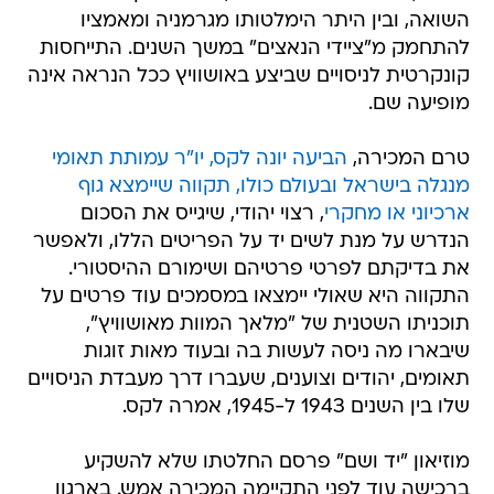
השואה, ובין היתר הימלטותו מגרמניה ומאמציו
להתחמק מ"ציידי הנאצים" במשך השנים. התייחסות
קונקרטית לניסויים שביצע באושוויץ ככל הנראה אינה
מופיעה שם.
טרם המכירה,
הביעה יונה לקס, יו"ר עמותת תאומי
מנגלה בישראל ובעולם כולו, תקווה שיימצא גוף
ארכיוני או מחקרי
, רצוי יהודי, שיגייס את הסכום
הנדרש על מנת לשים יד על הפריטים הללו, ולאפשר
את בדיקתם לפרטי פרטיהם ושימורם ההיסטורי.
התקווה היא שאולי יימצאו במסמכים עוד פרטים על
תוכניתו השטנית של "מלאך המוות מאושוויץ",
שיבארו מה ניסה לעשות בה ובעוד מאות זוגות
תאומים, יהודים וצוענים, שעברו דרך מעבדת הניסויים
שלו בין השנים 1943 ל-1945, אמרה לקס.
מוזיאון "יד ושם" פרסם החלטתו שלא להשקיע
ברכישה עוד לפני התקיימה המכירה אמש. בארגון