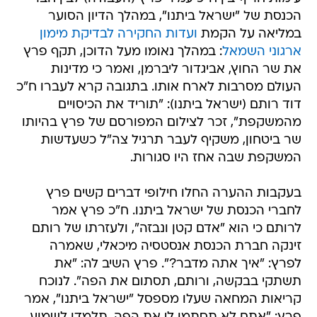
ארגוני השמאל
: במהלך נאומו מעל הדוכן, תקף פרץ
את שר החוץ, אביגדור ליברמן, ואמר כי מדינות
העולם מסרבות לארח אותו. בתגובה קרא לעברו ח"כ
דוד רותם (ישראל ביתנו): "תוריד את הכיסויים
מהמשקפת", זכר לצילום המפורסם של פרץ בהיותו
שר ביטחון, משקיף לעבר תרגיל צה"ל כשעדשות
המשקפת שבה אחז היו סגורות.
בעקבות ההערה החלו חילופי דברים קשים פרץ
לחברי הכנסת של ישראל ביתנו. ח"כ פרץ אמר
לרותם כי הוא "אדם קטן ונבזה", ולעזרתו של רותם
זינקה חברת הכנסת אנסטסיה מיכאלי, שאמרה
לפרץ: "איך אתה מדבר?". פרץ השיב לה: "את
תשתקי בבקשה, ורותם, תסתום את הפה". לנוכח
קריאות המחאה שעלו מספסל "ישראל ביתנו", אמר
פרץ: "אתם לא תסתמו לי את הפה. תלמדו לשמוע.
כל האווירה הדיקטטורית שאתם מנסים להכניס לפה