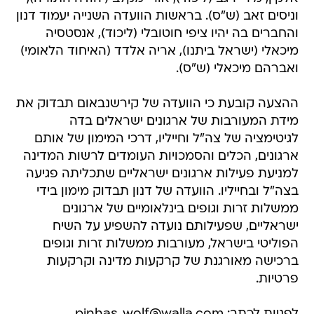
מיכאלי (ישראל ביתנו), אריה אלדד (האיחוד הלאומי)
ואברהם מיכאלי (ש"ס).
ההצעה קובעת כי הוועדה של קירשנבאום תבדוק את
מידת המעורבות של ארגונים ישראלים בדה
לגיטימציה של צה"ל וחייליו, דרכי המימון של אותם
ארגונים, הכלים והסמכויות העומדים לרשות המדינה
למניעת פעילות ארגונים ישראליים שתכליתה פגיעה
בצה"ל ובחייליו. הוועדה של דנון תבדוק מימון בידי
ממשלות זרות וגופים בינלאומיים של ארגונים
ישראליים, שפעילותם נועדה להשפיע על השיח
הפוליטי בישראל, מעורבות ממשלות זרות וגופים
ברכישה מאורגנת של קרקעות מדינה וקרקעות
פרטיות.
לפניות לכתב: pinhas_wolf@walla.com
עמיר פרץ
ישראל ביתנו
דוד רותם
חוק ועדות חקירה
מליאת הכנסת