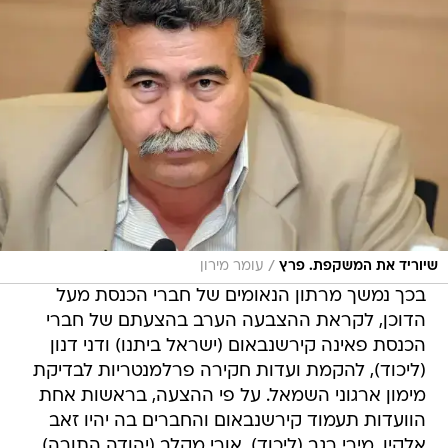
/
שיוריד את המשקפת. פרץ
עומר מירון
בכך נמשך מרתון הנאומים של חברי הכנסת מעל
הדוכן, לקראת ההצבעה הערב בהצעתם של חברי
הכנסת פאינה קירשנבאום (ישראל ביתנו) ודני דנון
(ליכוד), להקמת ועדות חקירה פרלמנטריות לבדיקת
מימון ארגוני השמאל. על פי ההצעה, בראשות אחת
הוועדות תעמוד קירשנבאום והחברים בה יהיו זאב
אלקין, מירי רגב (ליכוד), אורי מקלב (יהודה התורה),
וניסים זאב (ש"ס). בראשות הוועדה השנייה יעמוד דנון
והחברים בה יהיו ציפי חוטובלי (ליכוד), אנסטסיה