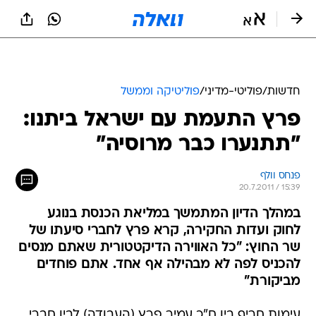
חדשות
/
פוליטי-מדיני
/
פוליטיקה וממשל
פרץ התעמת עם ישראל ביתנו:
"תתנערו כבר מרוסיה"
פנחס וולף
20.7.2011 / 15:39
במהלך הדיון המתמשך במליאת הכנסת בנוגע
לחוק ועדות החקירה, קרא פרץ לחברי סיעתו של
שר החוץ: "כל האווירה הדיקטטורית שאתם מנסים
להכניס לפה לא מבהילה אף אחד. אתם פוחדים
מביקורת"
עימות חריף בין ח"כ עמיר פרץ (העבודה) לבין חברי
הכנסת של "ישראל ביתנו", במהלך הדיון הסוער
במליאה על הקמת
ועדות החקירה לבדיקת מימון