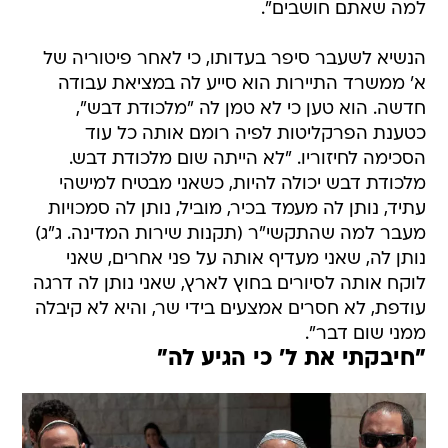
למה שאתם חושבים".
הנשיא לשעבר סיפר בעדותו, כי לאחר פיטוריה של
א' ממשרד התיירות הוא סייע לה במציאת עבודה
חדשה. הוא טען כי לא טמן לה "מלכודת דבש",
כטענת הפרקליטות לפיה רומם אותה כל עוד
הסכימה לחיזוריו. "לא הייתה שום מלכודת דבש.
מלכודת דבש יכולה להיות, כשאני מבטיח למישהי
עתיד, נותן לה מעמד בכיר, מוביל, נותן לה סמכויות
מעבר למה שהתקשי"ר (תקנות שירות המדינה. ג"ג)
נותן לה, שאני מעדיף אותה על פני אחרים, שאני
לוקח אותה לסיורים בחוץ לארץ, שאני נותן לה דרגה
עודפת, לא חסרים אמצעים בידי שר, והיא לא קיבלה
ממני שום דבר".
"חיבקתי את ל' כי הגיע לה"