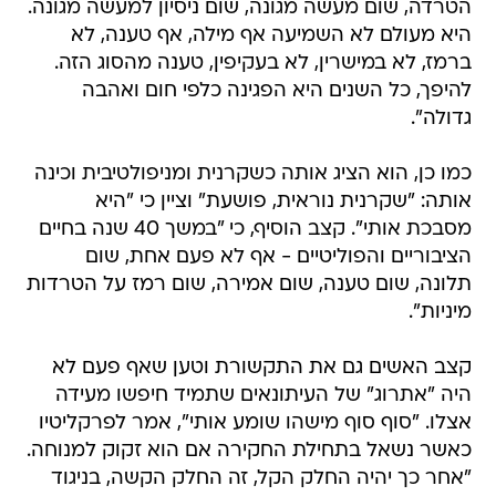
הטרדה, שום מעשה מגונה, שום ניסיון למעשה מגונה.
היא מעולם לא השמיעה אף מילה, אף טענה, לא
ברמז, לא במישרין, לא בעקיפין, טענה מהסוג הזה.
להיפך, כל השנים היא הפגינה כלפי חום ואהבה
גדולה".
כמו כן, הוא הציג אותה כשקרנית ומניפולטיבית וכינה
אותה: "שקרנית נוראית, פושעת" וציין כי "היא
מסבכת אותי". קצב הוסיף, כי "במשך 40 שנה בחיים
הציבוריים והפוליטיים - אף לא פעם אחת, שום
תלונה, שום טענה, שום אמירה, שום רמז על הטרדות
מיניות".
קצב האשים גם את התקשורת וטען שאף פעם לא
היה "אתרוג" של העיתונאים שתמיד חיפשו מעידה
אצלו. "סוף סוף מישהו שומע אותי", אמר לפרקליטיו
כאשר נשאל בתחילת החקירה אם הוא זקוק למנוחה.
"אחר כך יהיה החלק הקל, זה החלק הקשה, בניגוד