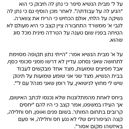
על ל' מבית הנשיא סיפר כי נתן לה חיבוק כי הוא
"הגיע לה על עבודתה". לאחר מכן הוסיף גם כי נתן לה
נשיקה על הלחי, אולם הכחיש כי הריח את צווארה.
לגבי א' ממשרד התחבורה ציין קצב כי היא מעולם לא
הטיחה בפניו שום טענה על הטרדה מינית מכל סוג
שהוא.
על א' מבית הנשיא אמר: "הייתי נתון תקופה מסוימת
לתחושה שאני נסחט. עדיין לא דרשו ממני סכומי כסף,
אבל מפיצים שמועות, מצד אחד מבקשים לעבוד
בבית הנשיא, מצד שני אני שומע שמועות על תינוק
שיש לי מחוץ לנישואין, על רומן שאני מנהל עם ל'".
ביחס לאחת מהמתלוננות שלא נכנסו לכתב האישום,
אך העידו במשפט, אמר קצב כי היו להם "יחסים
קרובים בתחום המותר. בשום פנים ואופן, חס וחלילה,
קצה הציפורניים שלי לא נגע חס וחלילה, אי פעם
באיזשהו מקום אסור".