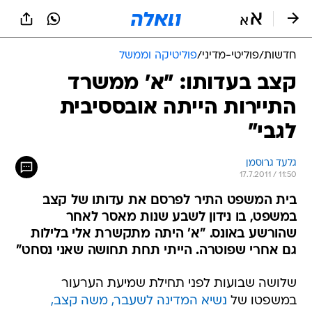
חדשות
/
פוליטי-מדיני
/
פוליטיקה וממשל
קצב בעדותו: "א' ממשרד
התיירות הייתה אובססיבית
לגבי"
גלעד גרוסמן
17.7.2011 / 11:50
בית המשפט התיר לפרסם את עדותו של קצב
במשפט, בו נידון לשבע שנות מאסר לאחר
שהורשע באונס. "א' היתה מתקשרת אלי בלילות
גם אחרי שפוטרה. הייתי תחת תחושה שאני נסחט"
שלושה שבועות לפני תחילת שמיעת הערעור
במשפטו של
נשיא המדינה לשעבר, משה קצב,