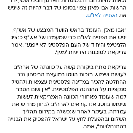
זכאות להיות חברה במוסדות הארגון הבינלאומי, יו"ר
הרשות אבו מאזן צפוי בסופו של דבר להיות זה שיגיש
את
הפנייה לאו"ם.
"אבו מאזן, העומד בראש הוועד המבצע של אש"ף,
יגיש את הפנייה לאו"ם כדי שמעמדו של אש"ף כנציג
הלגיטימי והיחיד של העם הפלסטיני לא ייפגע", אמר
עריקאת לסוכנות הידיעות 'מען'.
עריקאת מתח ביקורת קשה על כוונתה של ארה"ב
לעשות שימוש בזכות הווטו במועצת הביטחון נגד
ההחלטה להכיר במדינה פלסטינית עצמאית ולהטיל
סנקציות על ההנהגה הפלסטינית. "אין שום הסבר
למה שעומד מאחורי הכוונה האמריקאית לעשות
שימוש בווטו. אנו קוראים לארה"ב לבחון מחדש את
עמדתה. בעיקר לאחר שנכשלה בקידום תהליך
השלום ובהפעלת לחץ על ישראל להפסיק את הבנייה
בהתנחלויות", אמר.