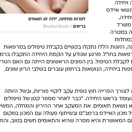
ויחידה
נשאי איידס
חידה,
למרות מחלתה, ילדה זוג תאומים
 משרד
/
בריאים
ShutterStock
מה במטרה
במחלות
, הזוגות הללו נתקלו בקשיים בקבלת טיפולים במרפאות
מרפאות בחו"ל. מרגע שנודע על הקמת היחידה התקבלו ברמ
לקבלת הטיפול. בין הפונים הראשונים הייתה גם האם הטריי
ות ביחידה, הנושאות ברחמן עוברים בשלבי הריון שונים,
צורך הפרייה חוץ גופית עקב ליקויי פוריות, ובשל היותה
לייטמן, העומד בראש היחידה. "כבר לאחר מספר קטן של טיפולים
א נושאת תאומים. את המעקב אחר ההיריון והמחלה, המשי
ל מכון האיידס ברמב"ם ובשיתוף פעולה עם המכון במקום
אם המאושרת והיא מסרה שהיא והתאומים חשים בטוב, והו