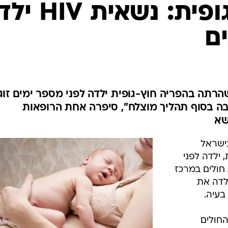
המייל האדום
בהפריה חוץ גופית: נשאי
ם
שונה בישראל, נשאית HIV שהרתה בהפריה חוץ-גופית ילדה לפני מספר ימים זוג
בה בסוף תהליך מוצלח", סיפרה אחת הרופאות
שא
נה בישראל
ילדה לפני
 חולים במרכז
ה-30 לחייה, ילדה את
בעיה.
חולים