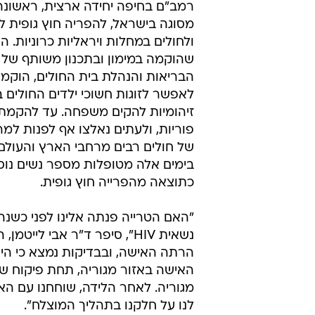
רמב"ם בחיפה יחידה ארצית, ראשונה 
מסוגה בישראל, להפריה חוץ גופית ל
ולחולים במחלות ויראליות כרוניות. הי
שהוקמה במימון ובתכנון משותף של
הבריאות והנהלת בית החולים, הוק
לאפשר לזוגות חשוכי ילדים החולים 
זיהומיות להקים משפחה. עד להקמתה
פוריות, ולעתים נאלצו אף לפנות ל
של חולים רבים מרחבי הארץ והעולם 
בימים אלה מטופלות מספר נשים נוספ
כתוצאה מהפרייה חוץ גופית.
"האם הטרייה פנתה אלינו לפני כשנה ל
נשאית HIV", סיפר ד"ר אבי 
הרתה האישה, ובבדיקות נמצא כי הי
האישה באזור מגוריה, תחת פיקוח ש
מגוריה. לאחר הלידה, שוחחנו עם ה
לנו על חלקנו בתהליך המוצלח".