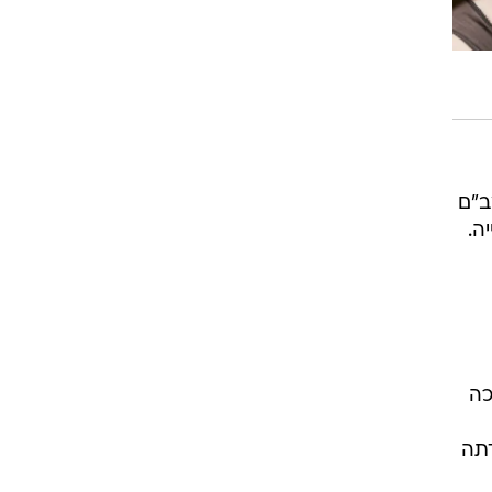
ב"ם
ה.
כה
דתה