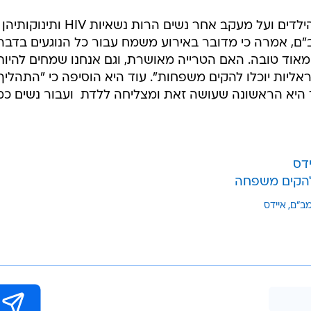
ד"ר עינת קדם, האחראית על תחום הילדים ועל מעקב אחר נשים הרות נשאיות HIV ותינוקותיהן
ם, אמרה כי מדובר באירוע משמח עבור כל הנוגעים בדבר:
אוד טובה. האם הטרייה מאושרת, וגם אנחנו שמחים להיות
יות יוכלו להקים משפחות". עוד היא הוסיפה כי "התהליך
 אך היא הראשונה שעושה זאת ומצליחה ללדת  ועבור נשים כמ
דס
 להקים משפחה
מב"ם
איידס