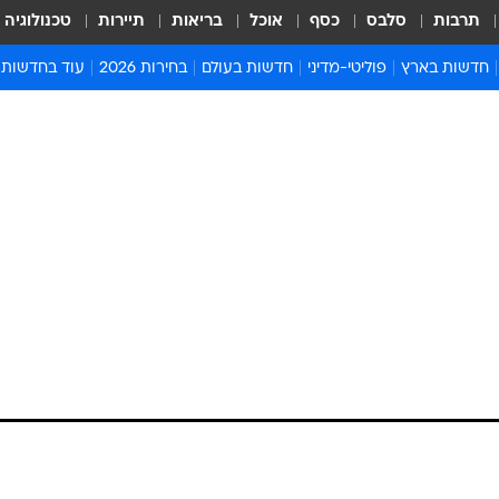
תרבות
סלבס
כסף
אוכל
בריאות
תיירות
טכנולוגיה
חדשות בארץ
פוליטי-מדיני
חדשות בעולם
בחירות 2026
עוד בחדשות
אירועים בארץ
פוליטיקה וממשל
המזרח התיכון
דעות ופרשנויו
חדשות פלילים ומשפט
יחסי חוץ
אירופה
סרי ושלזינגר
חינוך
אמריקה
פרויקטים מיוח
ישראלים בחו"ל
אסיה והפסיפיק
אסור לפספס
בריאות
אפריקה
מדע וסביבה
חברה ורווחה
הנחיות פיקוד 
ארכיון מדורים
זמני כניסת ש
לוח חופשות וח
לוח שנה
חדשות יהדות
חדשות המשפ