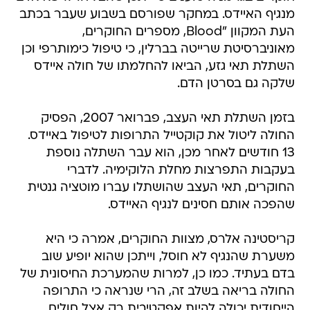
מנגיף האיידס. במחקר שפורסם בשבוע שעבר בכתב
העת המקוון "Blood, מספרים החוקרים,
מאוניברסיטת שרייטה בברלין, כי טיפול כימותרפי וכן
השתלת תאי גזע, הביאו להחלמתו של חולה איידס
שלקה גם בסרטן הדם.
בזמן השתלת תאי העצב, פברואר 2007, הפסיק
החולה ליטול את קוקטייל התרופות לטיפול באיידס.
13 חודשים לאחר מכן, הוא עבר השתלה נוספת
בעקבות התפרצות מחלת הלוקימיה. לדברי
החוקרים, תאי העצב שהושתלו עברו מוטציה גנטית
שהפכה אותם חסינים לנגיף האיידס.
קריסטינה אלרס, מצוות החוקרים, אמרה כי היא
משערת שהנגיף לא חוסל, וייתכן שהוא יופיע שוב
בדם בעתיד. כמו כן, למרות שהמערכת החיסונית של
החולה בריאה בשלב זה, הרי שנראה כי התרופה
הייחודית יכולה להיות אפקטיבית רק אצל חולים