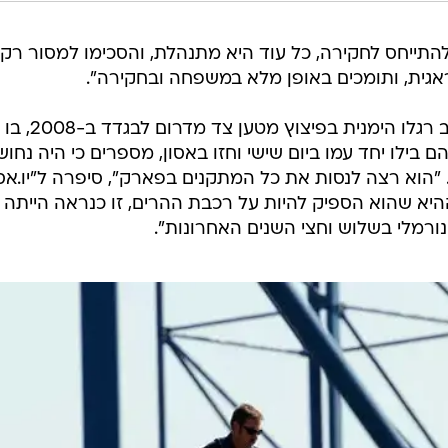
ייחס לחקירה, כל עוד היא מתנהלת, והסכימו למסור רק 
אגית, ותומכים באופן מלא במשפחה ובחקירה".
האקמר איבד כל רגלו השמאלית ורוב רגלו הימנית בפיצוץ מטען צד מדרום לבגדד ב-2008, בו
 בילו יחד עמו ביום שישי וחזו באסון, מספרים כי היה נחוש
. "הוא רצה לנסות את כל המתקנים בפארק", סיפרה ל"יו.אס.
ההיא שהוא הספיק להיות על רכבת ההרים, זו כנראה הייתה
ורמלי בשלוש וחצי השנים האחרונות".