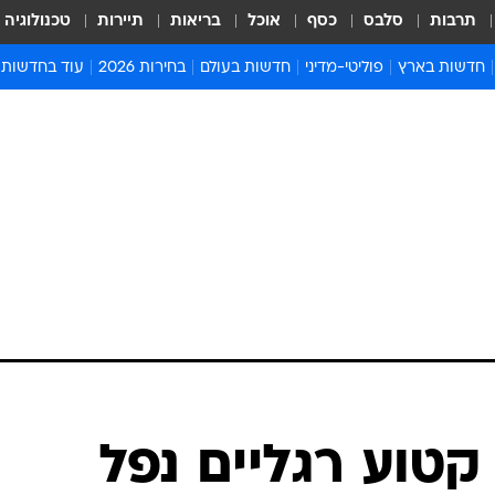
תרבות
סלבס
כסף
אוכל
בריאות
תיירות
טכנולוגיה
חדשות בארץ
פוליטי-מדיני
חדשות בעולם
בחירות 2026
עוד בחדשות
אירועים בארץ
פוליטיקה וממשל
המזרח התיכון
דעות ופרשנויו
חדשות פלילים ומשפט
יחסי חוץ
אירופה
סרי ושלזינגר
חינוך
אמריקה
פרויקטים מיוח
ישראלים בחו"ל
אסיה והפסיפיק
אסור לפספס
בריאות
אפריקה
מדע וסביבה
חברה ורווחה
הנחיות פיקוד 
ארכיון מדורים
זמני כניסת ש
לוח חופשות וח
לוח שנה
חדשות יהדות
קטוע רגליים נפל
חדשות המשפ