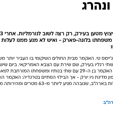
נהרג
המייל האדום
ג'יימס האקמר, שאיבד רגליו בפיצוץ מטען בעירק, רק רצה לשוב לנורמליות. אחרי 3
 משפחתו בלונה-פארק - ואיש לא מנע ממנו לעלות
יימס טי. האקמר מבית החולים השיקומי בו העביר יותר מ
שתי רגליו בעירק, שם שירת עם הצבא האמריקאי. ביום שישי
האחרון, לראשונה מאז פציעתו, הלך האקמר בן ה-29 עם שתי בנותיו ומשפחתו המורחבת ל
 מדינת ניו יורק - אך הבילוי הסתיים בטרגדיה: האקמר הו
אל מותו מרכבת ההרים, אחת הגדולות בארה"ב, שגובהה מגיע ליותר מ-63 מטרי
רה"ב