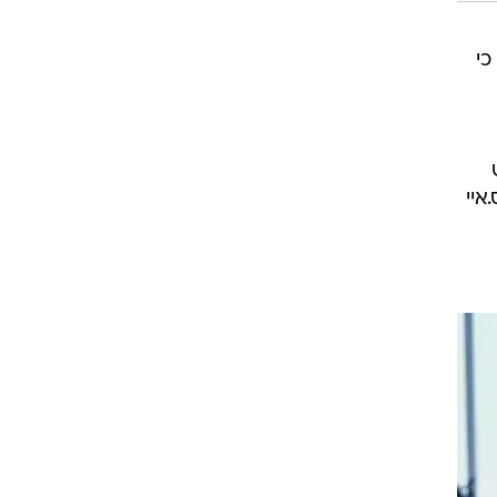
כי
איי