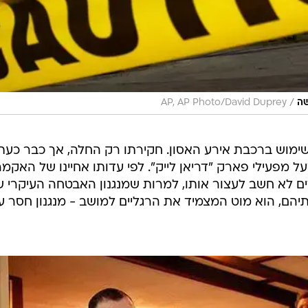
/
שה
AP, AP Photo/David Duprey
ימוש ברכבת אירע האסון. חקירתו רק החלה, אך כבר כעת
מפעילי פארק "דריאן לייק". לפי עדותו אחיינו של האקמר
 לא חשב לעצור אותו, למרות שמנגנון האבטחה העיקרי ש
יהם, הוא מוט המצמיד את הרגליים למושב - מנגנון חסר ע