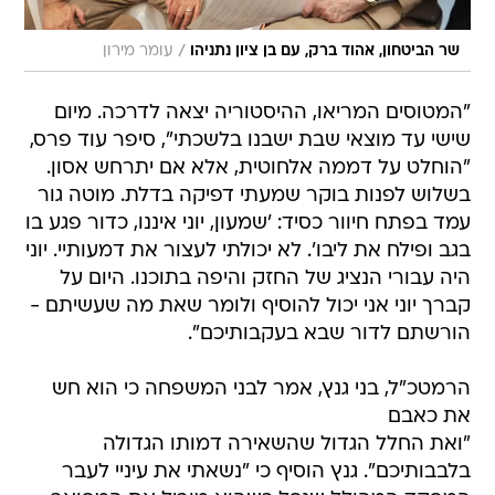
/
שר הביטחון, אהוד ברק, עם בן ציון נתניהו
עומר מירון
"המטוסים המריאו, ההיסטוריה יצאה לדרכה. מיום
שישי עד מוצאי שבת ישבנו בלשכתי", סיפר עוד פרס,
"הוחלט על דממה אלחוטית, אלא אם יתרחש אסון.
בשלוש לפנות בוקר שמעתי דפיקה בדלת. מוטה גור
עמד בפתח חיוור כסיד: 'שמעון, יוני איננו, כדור פגע בו
בגב ופילח את ליבו'. לא יכולתי לעצור את דמעותיי. יוני
היה עבורי הנציג של החזק והיפה בתוכנו. היום על
קברך יוני אני יכול להוסיף ולומר שאת מה שעשיתם -
הורשתם לדור שבא בעקבותיכם".
הרמטכ"ל, בני גנץ, אמר לבני המשפחה כי הוא חש
את כאבם
"ואת החלל הגדול שהשאירה דמותו הגדולה
בלבבותיכם". גנץ הוסיף כי "נשאתי את עיניי לעבר