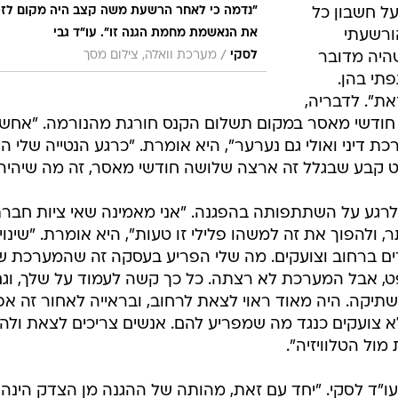
"נדמה כי לאחר הרשעת משה קצב היה מקום לזכ
ל חשבון כל
את הנאשמת מחמת הגנה זו". עו"ד גבי
ורשעתי
/
לסקי
מערכת וואלה, צילום מסך
שהיה מדובר
תי בהן.
ת". לדבריה,
ודשי מאסר במקום תשלום הקנס חורגת מהנורמה. "אחשו
ת דיני ואולי גם נערער", היא אומרת. "כרגע הנטייה שלי הי
 קבע שבגלל זה ארצה שלושה חודשי מאסר, זה מה שיהיה"
לרגע על השתתפותה בהפגנה. "אני מאמינה שאי ציות חברת
ולהפוך את זה למשהו פלילי זו טעות", היא אומרת. "שינוי
 ברחוב וצועקים. מה שלי הפריע בעסקה זה שהמערכת ש
, אבל המערכת לא רצתה. כל כך קשה לעמוד על שלך, וגם
קה. היה מאוד ראוי לצאת לרחוב, ובראייה לאחור זה אפי
 לא צועקים כנגד מה שמפריע להם. אנשים צריכים לצאת ולהפ
ול הטלוויזיה".
עו"ד לסקי. "יחד עם זאת, מהותה של ההגנה מן הצדק הינה 