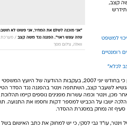
ה קצב,
תידרש
"אני מוכנה לשלם את המחיר, אני פשוט לא חושב
/
שזה עונש ראוי". הפגנה נגד משה קצב
מערכת
יכוי למשפט
וואלה, צילום מסך
ם רומנטיים
ב לכלא"
בכתב האישום שהוגש נגד וינטר נטען כי בחודש יוני 2007, בעקבות ההודעה של היועץ המשפטי
נשיא לשעבר קצב, השתתפה וינטר בהפגנה נגד הסדר הטיע
ר מכן, וינטר וכמה עשרות מפגינים נוספים קיימו תהלוכת
הלכה ישבו על הכביש למספר דקות וחסמו את התנועה. תח
 סעיף זה נמחק במסגרת ההסדר.
נטר, עו"ד גבי לסקי, כי יש למחוק את כתב האישום בשל