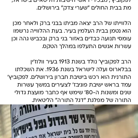
לפקוביץ', מבכירי ראשי הישיבות הליטאיים בישראל,
מת בבית החולים "שערי צדק" בירושלים.
הלווייתו של הרב יצאה מביתו בבני ברק ולאחר מכן
הוא נטמן בבית העלמין בעיר. בעת ההלווייה נרשמו
עומסי תנועה כבדים באזור בני ברק ובכביש גהה וכן
עשרות אנשים התעלפו במהלך הטקס.
הרב לפקוביץ' נולד בשנת 1913 בעיר וולוז'ין
בבלארוס ועלה לישראל בשנת 1936. את השכלתו
התורנית הוא רכש בישיבת חברון בירושלים. לפקוביץ'
עמד בראש ישיבת פוניבז' לצעירים במשך עשרות
שנים ומשנות ה-80' שימש אף כחבר מועצת גדולי
התורה של מפלגת "דגל התורה" הליטאית.