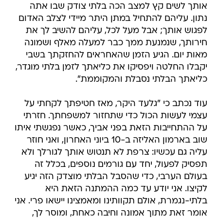
אותך לשים קץ למצב הכה בלתי צודק שבו אתה
נתון. עליהם להתחיל במתן היתר מיידי לצלב האדום
לפגוש אותך; אבל מעל לכל, עליהם להשיב לך את
חירותך, שנמנעת ממך כבר למעלה מאלף ושמונה
מאות יום. הגיע הזמן שהאחראים להחזקתך בשבי
יקבלו החלטה ויפסיקו את כליאתך לזמן בלתי מוגדר,
כליאתך הבלתי נסבלת והמקוממת".
עוד נכתב כי "גלעד היקר, מאז חטיפתך לקחתי על
עצמי לעשות הכול כדי שתחזור למשפחתך. חזרתי
על ההתחייבות הזאת בפני אביך, כאשר נפגשתי איתו
שוב בארמון האליזה ב-10 ביוני האחרון, ואני חוזר
עליה גם עכשיו: צרפת לא תנטוש אותך לגורלך ולא
תפסיק לפעול, יחד עם גורמים נוספים, בכלל זה
בעולם הערבי, כדי שהסבל הבלתי מוצדק הזה יגיע
לקיצו. אני יודע עד כמה ההמתנה הזאת היא
בלתי-נגמרת, אולם תקוותינו ומאמצינו יישאו פרי. אני
אומר זאת מתוך אמונה וחיבה כאחת, ומוסר לך,