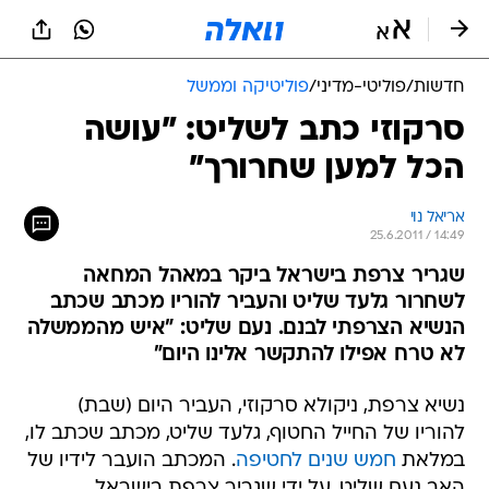
חדשות
/
פוליטי-מדיני
/
פוליטיקה וממשל
סרקוזי כתב לשליט: "עושה
הכל למען שחרורך"
אריאל נוי
25.6.2011 / 14:49
שגריר צרפת בישראל ביקר במאהל המחאה
לשחרור גלעד שליט והעביר להוריו מכתב שכתב
הנשיא הצרפתי לבנם. נעם שליט: "איש מהממשלה
לא טרח אפילו להתקשר אלינו היום"
נשיא צרפת, ניקולא סרקוזי, העביר היום (שבת)
להוריו של החייל החטוף, גלעד שליט, מכתב שכתב לו,
במלאת
חמש שנים לחטיפה
. המכתב הועבר לידיו של
האב נעם שליט, על ידי שגריר צרפת בישראל,