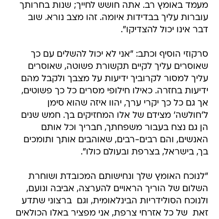
מעמד באומץ רב. אתה חושש לחייך; שנות בחרותך
עוברות עליך בבדידות איומה. זהו מצב נורא. שוב
דבר אינו יכול להצדיקו".
סרקוזי הוסיף וכתב: "אני לא יכול להשלים עם כך
שאוסרים עליך לקיים תקשורת פשוטה, שאוסרים
עליך למסור לקרוביך ידיעות על מצבך ולקבל מהם
ידיעות בחזרה. כאילו חילופי מסרים כל כך פשוטים,
אך גם כל כך יקרי ערך, יהוו איזה שהוא סימן
ל'חולשה' מצידם של אלו המחזיקים בך. חמש שנים
הן גם נצח בעבור משפחתך, חבריך וכל אותם
האנשים, והם רבים-רבים, שאוהבים אותך ותומכים
בך, בישראל, בצרפת ובעולם כולו".
"לנוכח האומץ שלך ונחישותם המכובדת ושוחרת
השלום של הוריך הראויים להערצה, אביבה ונועם,
ולנוכח הסולידריות הבינלאומית, וגם  ברצוני שתדע
זאת  של כל אזרחי צרפת, אני מפציר באלו הכולאים