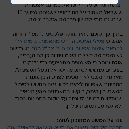
תביעה וגירוש על ידי ישראל, כמו גם אפשרות
שישראל תאסור עליהם להגיע לשטחה למשך 10
שנים. גם ממשלת יוון פרסמה אזהרה דומה.
בתוך כך, סוכנות הידיעות הפלסטינית "מען" דיווחה
אמש כי
פעילי המשט החדש מתאמנים בימים אלה
לקראת עימות אפשרי עם חיילי צה"ל בלב ים
. בדיווח
לא נמסר מה כוללים האימונים והיכן הם נערכים,
אולם נמסר כי האימונים מתבצעים כדי "לנקוט
בצעדים מחשש למתקפה ישראלית על הספינות".
מארגני המשט לא הסכימו לפרט היכן עוגנות
הספינות שצפויות לצאת לכיוון עזה מחשש לסיכול
המשט. בין היתר, ביקשו המארגנים מהעיתונאים
שמתלווים למשט לשמור על מקום הספינות בסוד
ולא לפרסם תמונות שלהן.
עוד על המשט המתוכנן לעזה:
מפקד חיל הים: נעצור את משט השנאה לרצועת עזה