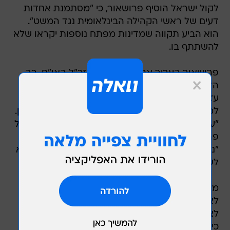
לקול ישראל הוסיף פרושאור, כי "מסתמנת אחדות
דעים של ראשי הקהילה הבינלאומית נגד המשט".
הוא הביע תקווה שמדינות מפתח נוספות יקראו שלא
להשתתף בו.
פרושאור העביר אתמול אגרת למזכ"ל האו"ם, בה
הזהיר מפני השלכות משט הסיוע המתוכנן לרצועת
עזה. "ישראל קוראת לכל המדינות לעשות הכל כדי
למנוע את צאת המשט", כתב פרושאור לבאן קי-מון.
"על המדינות להתריע בפני אזרחיהן מפני סיכונים של
פרובוקציה כזו". לטענת השגריר פרושאור, המשט
"נושא דגל שקרי של סיוע הומניטרי אך לא נועד אלא
לשרת אג'נדה פוליטית קיצונית".
מחלקת המדינה האמריקאית פרסמה אזהרת מסע
לאזרחי ארה"ב מפני השתתפות במשט שאמור
לצאת בימים הקרובים לרצועת עזה. באזהרה נכתב,
כי השתתפות במסע עלולה לגרור מעצר, הגשת